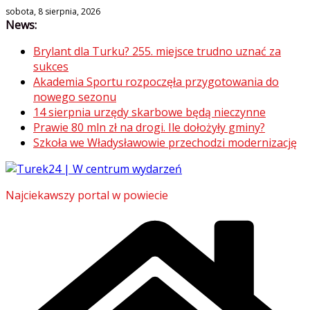
Skip
sobota, 8 sierpnia, 2026
News:
to
content
Brylant dla Turku? 255. miejsce trudno uznać za
sukces
Akademia Sportu rozpoczęła przygotowania do
nowego sezonu
14 sierpnia urzędy skarbowe będą nieczynne
Prawie 80 mln zł na drogi. Ile dołożyły gminy?
Szkoła we Władysławowie przechodzi modernizację
Najciekawszy portal w powiecie