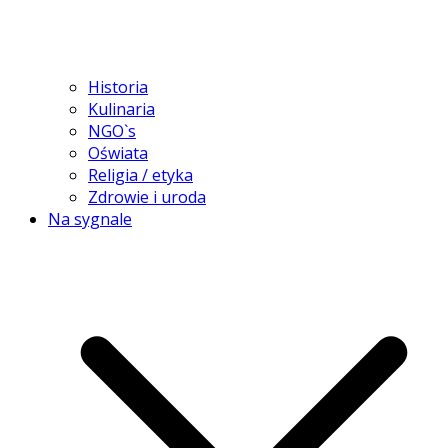
Historia
Kulinaria
NGO`s
Oświata
Religia / etyka
Zdrowie i uroda
Na sygnale