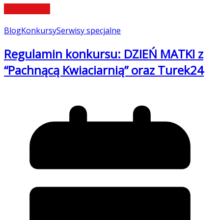
Czytaj więcej
Blog
Konkursy
Serwisy specjalne
Regulamin konkursu: DZIEŃ MATKI z
“Pachnącą Kwiaciarnią” oraz Turek24