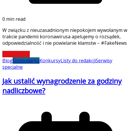
0 min read
W związku z nieuzasadnionym niepokojem wywołanym w
trakcie pandemii koronawirusa apelujemy o rozsądek,
odpowiedzialność i nie powielanie kłamstw – #FakeNews
Czytaj więcej
Blog
Gospodarka
Konkursy
Listy do redakcji
Serwisy
specjalne
Jak ustalić wynagrodzenie za godziny
nadliczbowe?