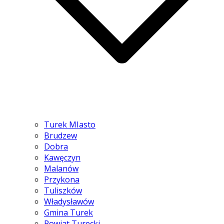
Turek MIasto
Brudzew
Dobra
Kawęczyn
Malanów
Przykona
Tuliszków
Władysławów
Gmina Turek
Powiat Turecki