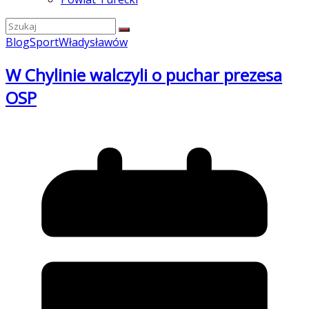
Blog
Sport
Władysławów
W Chylinie walczyli o puchar prezesa
OSP