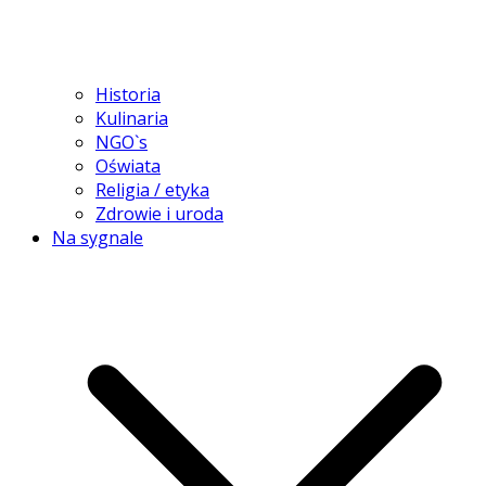
Historia
Kulinaria
NGO`s
Oświata
Religia / etyka
Zdrowie i uroda
Na sygnale