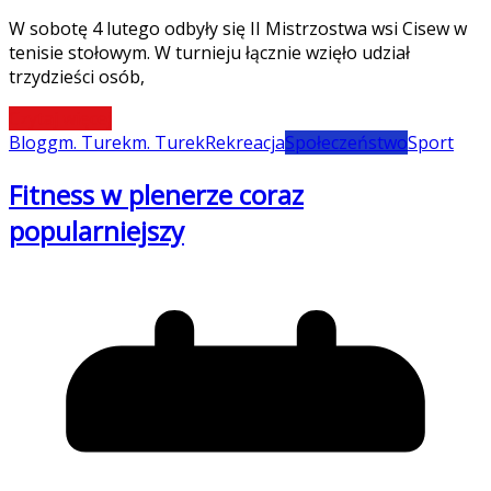
W sobotę 4 lutego odbyły się II Mistrzostwa wsi Cisew w
tenisie stołowym. W turnieju łącznie wzięło udział
trzydzieści osób,
Czytaj więcej
Blog
gm. Turek
m. Turek
Rekreacja
Społeczeństwo
Sport
Fitness w plenerze coraz
popularniejszy