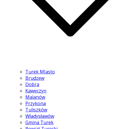
Turek MIasto
Brudzew
Dobra
Kawęczyn
Malanów
Przykona
Tuliszków
Władysławów
Gmina Turek
Powiat Turecki