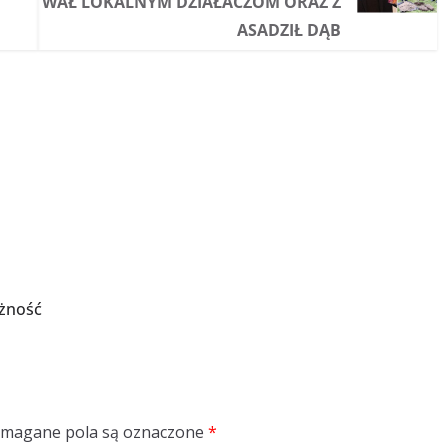
WAŁ LOKALNYM DZIAŁACZOM ORAZ Z
ASADZIŁ DĄB
ożność
magane pola są oznaczone
*