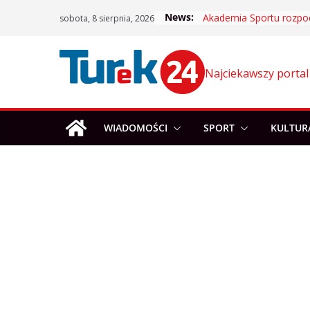
Skip
News:
sobota, 8 sierpnia, 2026
to
content
Najciekawszy portal
WIADOMOŚCI
SPORT
KULTUR