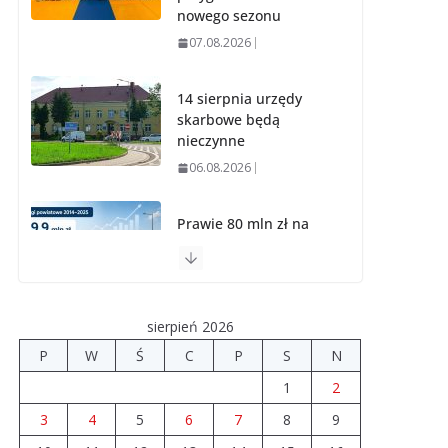
nowego sezonu
07.08.2026
14 sierpnia urzędy
skarbowe będą
nieczynne
06.08.2026
Prawie 80 mln zł na
drogi. Ile dołożyły
gminy?
06.08.2026
sierpień 2026
Szkoła we
P
W
Ś
C
P
S
N
Władysławowie
1
2
przechodzi
modernizację
3
4
5
6
7
8
9
06.08.2026