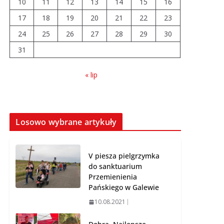
10
11
12
13
14
15
16
17
18
19
20
21
22
23
Prawie 20 tys. zł dla
24
25
26
dyrektora szpitala.
27
28
29
30
Podwyżka mimo
31
finansowych
problemów
« lip
04.08.2026
Brylant dla Turku? 255.
miejsce trudno uznać
Losowo wybrane artykuły
za sukces
07.08.2026
V piesza pielgrzymka
do sanktuarium
Przemienienia
Pańskiego w Galewie
10.08.2021