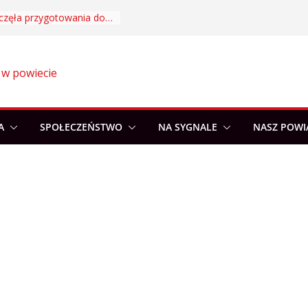
Akademia Sportu rozpoczęła przygotowania do nowego sezonu
 w powiecie
A
SPOŁECZEŃSTWO
NA SYGNALE
NASZ POWI