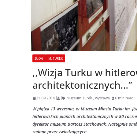
BLOG
M. TUREK
,,Wizja Turku w hitler
architektonicznych…”
21.09.2019
Muzeum Turek
,
wystawa
0 min read
W piątek 13 września, w Muzeum Miasta Turku im. Józ
hitlerowskich planach architektonicznych w 80 roczni
dyrektor muzeum Bartosz Stachowiak. Następnie omó
zadane przez zwiedzających.