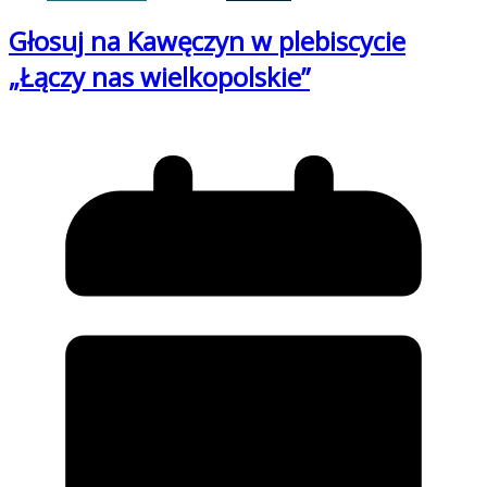
Głosuj na Kawęczyn w plebiscycie
„Łączy nas wielkopolskie”