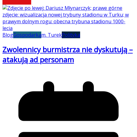
Czytaj więcej
Blog
Gospodarka
m. Turek
Polityka
Zwolennicy burmistrza nie dyskutują –
atakują ad personam