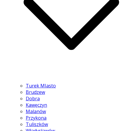
Turek MIasto
Brudzew
Dobra
Kawęczyn
Malanów
Przykona
Tuliszków
Władysławów