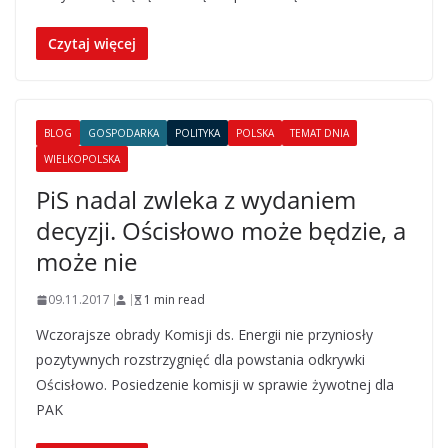
Czytaj więcej
BLOG
GOSPODARKA
POLITYKA
POLSKA
TEMAT DNIA
WIELKOPOLSKA
PiS nadal zwleka z wydaniem
decyzji. Ościsłowo może będzie, a
może nie
09.11.2017
1 min read
Wczorajsze obrady Komisji ds. Energii nie przyniosły
pozytywnych rozstrzygnięć dla powstania odkrywki
Ościsłowo. Posiedzenie komisji w sprawie żywotnej dla
PAK