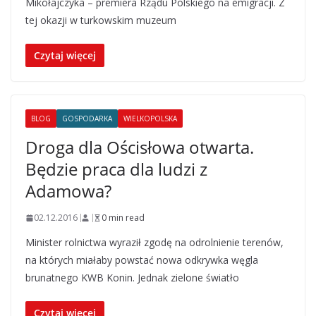
Mikołajczyka – premiera Rządu Polskiego na emigracji. Z
tej okazji w turkowskim muzeum
Czytaj więcej
BLOG
GOSPODARKA
WIELKOPOLSKA
Droga dla Ościsłowa otwarta.
Będzie praca dla ludzi z
Adamowa?
02.12.2016
0 min read
Minister rolnictwa wyraził zgodę na odrolnienie terenów,
na których miałaby powstać nowa odkrywka węgla
brunatnego KWB Konin. Jednak zielone światło
Czytaj więcej