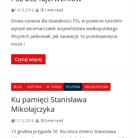
14.12.2016
1 min read
Słowa uznania dla działalności PSL w powiecie tureckim
wyraził wicemarszałek województwa wielkopolskiego
Wojciech Jankowiak. Jak zauważył, to przedsięwzięcia
może i
Czytaj więcej
BLOG
HISTORIA
M. TUREK
POLITYKA
WIELKOPOLSKA
Ku pamięci Stanisława
Mikołajczyka
12.12.2016
0 min read
13 grudnia przypada 50. Rocznica śmierci Stanisława