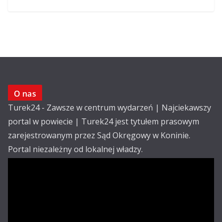
O nas
Turek24 - Zawsze w centrum wydarzeń | Najciekawszy
portal w powiecie | Turek24 jest tytułem prasowym
zarejestrowanym przez Sąd Okręgowy w Koninie.
Portal niezależny od lokalnej władzy.
Kontakt:
email: redakcja@turek24.com.pl
tel. kom. 502 390 836
Reklama
Redakcja
Regulamin