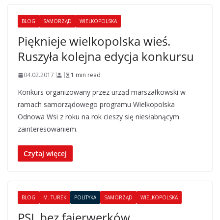
BLOG
SAMORZĄD
WIELKOPOLSKA
Pięknieje wielkopolska wieś.
Ruszyła kolejna edycja konkursu
04.02.2017
1 min read
Konkurs organizowany przez urząd marszałkowski w
ramach samorządowego programu Wielkopolska
Odnowa Wsi z roku na rok cieszy się niesłabnącym
zainteresowaniem.
Czytaj więcej
BLOG
M. TUREK
POLITYKA
SAMORZĄD
WIELKOPOLSKA
PSL bez fajerwerków