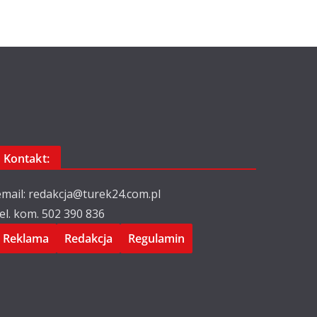
Kontakt:
email: redakcja@turek24.com.pl
tel. kom. 502 390 836
Reklama
Redakcja
Regulamin