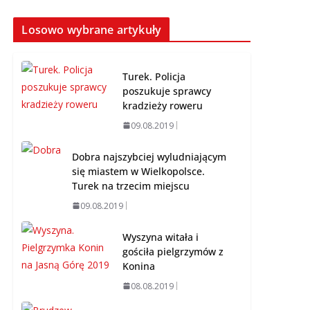
Brylant dla Turku? 255.
miejsce trudno uznać
Losowo wybrane artykuły
za sukces
07.08.2026
Turek. Policja
poszukuje sprawcy
kradzieży roweru
09.08.2019
Dobra najszybciej wyludniającym
się miastem w Wielkopolsce.
Turek na trzecim miejscu
09.08.2019
Wyszyna witała i
gościła pielgrzymów z
Konina
08.08.2019