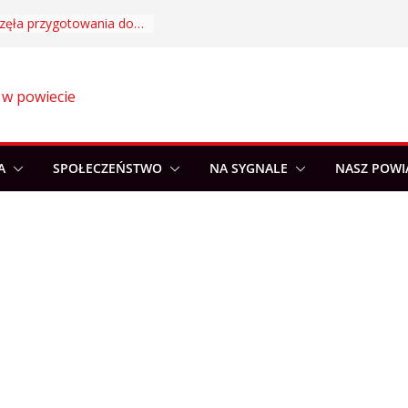
Akademia Sportu rozpoczęła przygotowania do nowego sezonu
 w powiecie
A
SPOŁECZEŃSTWO
NA SYGNALE
NASZ POWI