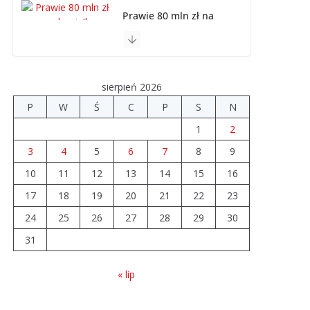
Prawie 80 mln zł na
drogi. Ile dołożyły
gminy?
06.08.2026
sierpień 2026
Szkoła we
P
W
Ś
C
P
S
N
Władysławowie
1
2
przechodzi
modernizację
3
4
5
6
7
8
9
06.08.2026
10
11
12
13
14
15
16
17
18
19
20
21
22
23
Prawie 20 tys. zł dla
24
25
26
dyrektora szpitala.
27
28
29
30
Podwyżka mimo
31
finansowych
problemów
« lip
04.08.2026