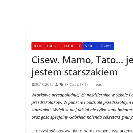
BLOG
GALERIE
GM. TUREK
SPOŁECZEŃSTWO
Cisew. Mamo, Tato… j
jestem starszakiem
30.10.2019
SP Cisew
1 min read
Wtorkowe przedpołudnie, 29 października w Szkole P
przedszkolaków. W punkcie i oddziale przedszkolnym 
starszaka”. Wzięli w niej udział nie tylko sami bohate
oraz gość specjalny Gabriela Kolenda sekretarz gminy
Uroczystość pasowania to bardzo ważne wydarzenie