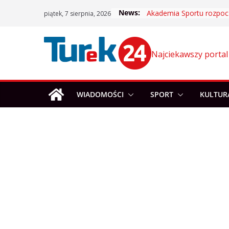
Skip
News:
piątek, 7 sierpnia, 2026
to
content
Najciekawszy portal
WIADOMOŚCI
SPORT
KULTUR