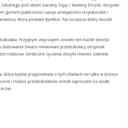
u szkolnego pod okiem Karoliny Zając i Marleny Drożdż. Wszystki
m gornem publiczności swoje umiejętności recytatorskie i
czarownica, która porwała dyrektor. Na szczęście dobry duszek
zkolaka. Przyjętym zwyczajem zostało nim każde dziecko
u ślubowania świażo minaowani przedszkolacy otrzymali
zez rodzicow. Serdeczne życzenia złożyła również Gabriela
ia, która będzie przypominała o tych chwilach nie tylko w kronice
 goście i rodzice przedszkolaków zostali zaproszeni na słodki
ziców.