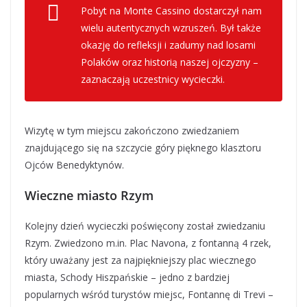
Pobyt na Monte Cassino dostarczył nam
wielu autentycznych wzruszeń. Był także
okazję do refleksji i zadumy nad losami
Polaków oraz historią naszej ojczyzny –
zaznaczają uczestnicy wycieczki.
Wizytę w tym miejscu zakończono zwiedzaniem
znajdującego się na szczycie góry pięknego klasztoru
Ojców Benedyktynów.
Wieczne miasto Rzym
Kolejny dzień wycieczki poświęcony został zwiedzaniu
Rzym. Zwiedzono m.in. Plac Navona, z fontanną 4 rzek,
który uważany jest za najpiękniejszy plac wiecznego
miasta, Schody Hiszpańskie – jedno z bardziej
popularnych wśród turystów miejsc, Fontannę di Trevi –