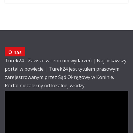
O nas
Turek24 - Zawsze w centrum wydarzeń | Najciekawszy
portal w powiecie | Turek24 jest tytułem prasowym
zarejestrowanym przez Sąd Okręgowy w Koninie.
Portal niezależny od lokalnej władzy.
Kontakt:
email: redakcja@turek24.com.pl
tel. kom. 502 390 836
Reklama
Redakcja
Regulamin