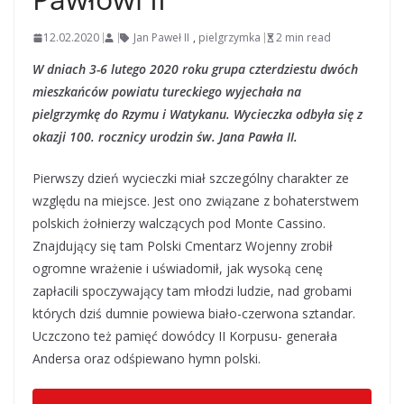
12.02.2020
Jan Paweł II
,
pielgrzymka
2 min read
W dniach 3-6 lutego 2020 roku grupa czterdziestu dwóch
mieszkańców powiatu tureckiego wyjechała na
pielgrzymkę do Rzymu i Watykanu. Wycieczka odbyła się z
okazji 100. rocznicy urodzin św. Jana Pawła II.
Pierwszy dzień wycieczki miał szczególny charakter ze
względu na miejsce. Jest ono związane z bohaterstwem
polskich żołnierzy walczących pod Monte Cassino.
Znajdujący się tam Polski Cmentarz Wojenny zrobił
ogromne wrażenie i uświadomił, jak wysoką cenę
zapłacili spoczywający tam młodzi ludzie, nad grobami
których dziś dumnie powiewa biało-czerwona sztandar.
Uczczono też pamięć dowódcy II Korpusu- generała
Andersa oraz odśpiewano hymn polski.