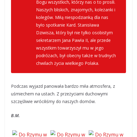
Bogu wszystkich, którzy nas o to prosili.
Naszych bliskich, znajomych, koleżanki i
kolegów. Miłą niespodzianką dla nas
było spotkanie Kard. Stanisława
Dziwisza, który był nie tylko osobistym
sekretarzem Jana Pawła II, ale przede
wszystkim towarzyszył mu w jego
podróżach, był obecny także w trudnych
chwilach życia wielkiego Polaka.
Podczas wyjazd panowała bardzo miła atmosfera, z
uśmiechem na ustach. Z przeżyciami duchowymi
szczęśliwie wróciliśmy do naszych domów.
B.M.