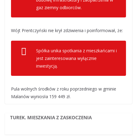
gaz ziemny odbiorców.
Wójt Prentczyński nie krył zdziwienia i poinformował, że:
Spółka unika spotkania z mieszkańcami i
jest zainteresowana wyłącznie
inwestycją.
Pula wolnych środków z roku poprzedniego w gminie
Malanów wyniosła 159 449 zł.
TUREK. MIESZKANIA Z ZASKOCZENIA