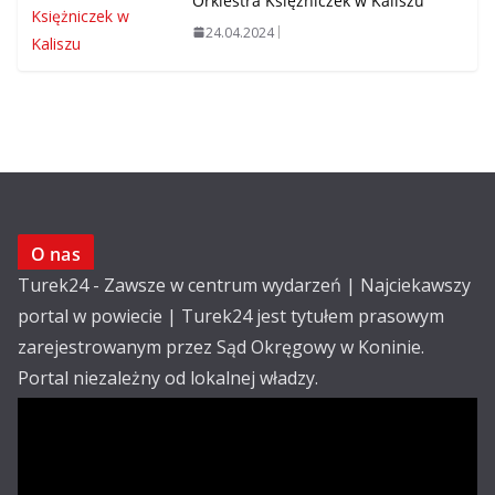
Orkiestra Księżniczek w Kaliszu
24.04.2024
O nas
Turek24 - Zawsze w centrum wydarzeń | Najciekawszy
portal w powiecie | Turek24 jest tytułem prasowym
zarejestrowanym przez Sąd Okręgowy w Koninie.
Portal niezależny od lokalnej władzy.
Kontakt:
email: redakcja@turek24.com.pl
tel. kom. 502 390 836