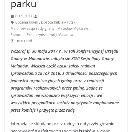
parku
31.05.2017
Bożena Kołek
,
Dorota Kubiak-Tutak
,
Malanów sesja rady gminy
,
Mirosław Mękarski
,
Sławomir Prentczyński
,
wójt Malanowa
1 min read
Wczoraj tj. 30 maja 2017 r., w sali konferencyjnej Urzędu
Gminy w Malanowie, odbyła się XXVI Sesja Rady Gminy
Malanów. Większą część czasu zajęły radnym
sprawozdania za rok 2016, z działalności poszczególnych
jednostek organizacyjnych gminy oraz z realizacji
programów realizowanych przez gminę. Żadne ze
sprawozdań nie wzbudziło większych emocji i we
wszystkich przypadkach zostały pozytywnie zaopiniowane
przez komisje i przyjęte przez radę.
Interpelacje składane przez radnych dotyczyły głównie
naprawy dróg asfaltowych i wycinki krzaków. Pytano