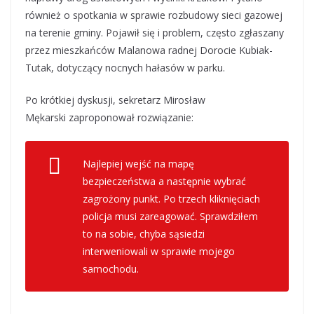
również o spotkania w sprawie rozbudowy sieci gazowej
na terenie gminy. Pojawił się i problem, często zgłaszany
przez mieszkańców Malanowa radnej Dorocie Kubiak-
Tutak, dotyczący nocnych hałasów w parku.
Po krótkiej dyskusji, sekretarz Mirosław
Mękarski zaproponował rozwiązanie:
Najlepiej wejść na mapę
bezpieczeństwa a następnie wybrać
zagrożony punkt. Po trzech kliknięciach
policja musi zareagować. Sprawdziłem
to na sobie, chyba sąsiedzi
interweniowali w sprawie mojego
samochodu.