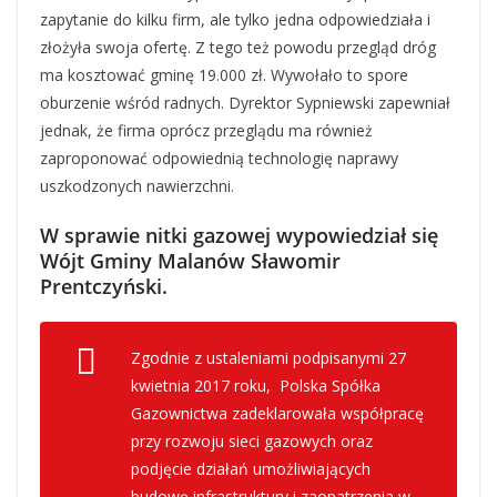
zapytanie do kilku firm, ale tylko jedna odpowiedziała i
złożyła swoja ofertę. Z tego też powodu przegląd dróg
ma kosztować gminę 19.000 zł. Wywołało to spore
oburzenie wśród radnych. Dyrektor Sypniewski zapewniał
jednak, że firma oprócz przeglądu ma również
zaproponować odpowiednią technologię naprawy
uszkodzonych nawierzchni.
W sprawie nitki gazowej wypowiedział się
Wójt Gminy Malanów Sławomir
Prentczyński.
Zgodnie z ustaleniami podpisanymi 27
kwietnia 2017 roku, Polska Spółka
Gazownictwa zadeklarowała współpracę
przy rozwoju sieci gazowych oraz
podjęcie działań umożliwiających
budowę infrastruktury i zaopatrzenia w