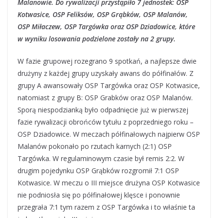
Malanowie. Do rywalizacji przystąpiło 7 jednostek: OSP
Kotwasice, OSP Feliksów, OSP Grąbków, OSP Malanów,
OSP Miłaczew, OSP Targówka oraz OSP Dziadowice, które
w wyniku losowania podzielone zostały na 2 grupy.
W fazie grupowej rozegrano 9 spotkań, a najlepsze dwie
drużyny z każdej grupy uzyskały awans do półfinałów. Z
grupy A awansowały OSP Targówka oraz OSP Kotwasice,
natomiast z grupy B: OSP Grabków oraz OSP Malanów.
Sporą niespodzianką było odpadnięcie już w pierwszej
fazie rywalizacji obrońców tytułu z poprzedniego roku –
OSP Dziadowice. W meczach półfinałowych najpierw OSP
Malanów pokonało po rzutach karnych (2:1) OSP
Targówka. W regulaminowym czasie był remis 2:2. W
drugim pojedynku OSP Grąbków rozgromił 7:1 OSP
Kotwasice. W meczu o III miejsce drużyna OSP Kotwasice
nie podniosła się po półfinałowej klęsce i ponownie
przegrała 7:1 tym razem z OSP Targówka i to właśnie ta