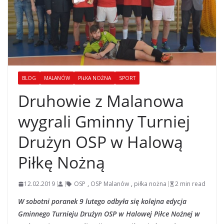
BLOG
MALANÓW
PIŁKA NOŻNA
SPORT
Druhowie z Malanowa
wygrali Gminny Turniej
Drużyn OSP w Halową
Piłkę Nożną
12.02.2019
OSP
,
OSP Malanów
,
piłka nożna
2 min read
W sobotni poranek 9 lutego odbyła się kolejna edycja
Gminnego Turnieju Drużyn OSP w Halowej Piłce Nożnej w