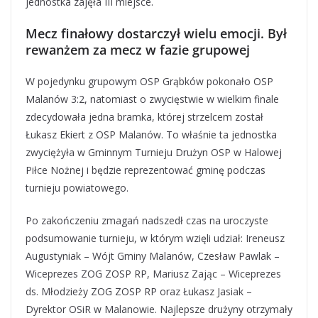
jednostka zajęła III miejsce.
Mecz finałowy dostarczył wielu emocji. Był
rewanżem za mecz w fazie grupowej
W pojedynku grupowym OSP Grąbków pokonało OSP
Malanów 3:2, natomiast o zwycięstwie w wielkim finale
zdecydowała jedna bramka, której strzelcem został
Łukasz Ekiert z OSP Malanów. To właśnie ta jednostka
zwyciężyła w Gminnym Turnieju Drużyn OSP w Halowej
Piłce Nożnej i będzie reprezentować gminę podczas
turnieju powiatowego.
Po zakończeniu zmagań nadszedł czas na uroczyste
podsumowanie turnieju, w którym wzięli udział: Ireneusz
Augustyniak – Wójt Gminy Malanów, Czesław Pawlak –
Wiceprezes ZOG ZOSP RP, Mariusz Zając – Wiceprezes
ds. Młodzieży ZOG ZOSP RP oraz Łukasz Jasiak –
Dyrektor OSiR w Malanowie. Najlepsze drużyny otrzymały