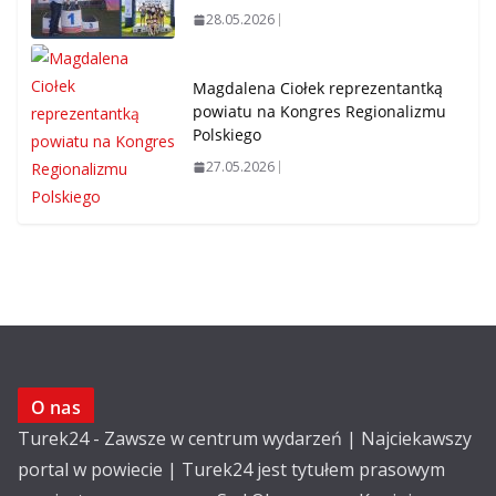
28.05.2026
Magdalena Ciołek reprezentantką
powiatu na Kongres Regionalizmu
Polskiego
27.05.2026
O nas
Turek24 - Zawsze w centrum wydarzeń | Najciekawszy
portal w powiecie | Turek24 jest tytułem prasowym