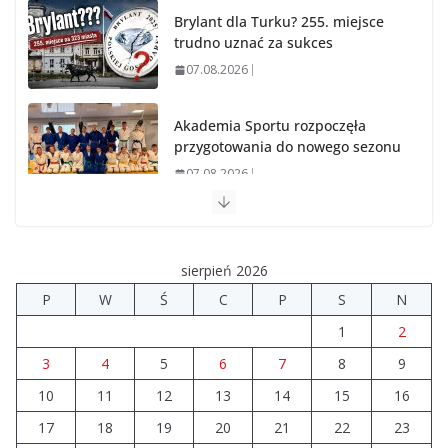
Brylant dla Turku? 255. miejsce
trudno uznać za sukces
07.08.2026
Akademia Sportu rozpoczęła
przygotowania do nowego sezonu
07.08.2026
14 sierpnia urzędy skarbowe
będą nieczynne
sierpień 2026
06.08.2026
P
W
Ś
C
P
S
N
1
2
Prawie 80 mln zł na drogi. Ile
dołożyły gminy?
3
4
5
6
7
8
9
06.08.2026
10
11
12
13
14
15
16
17
18
19
20
21
22
23
Szkoła we Władysławowie