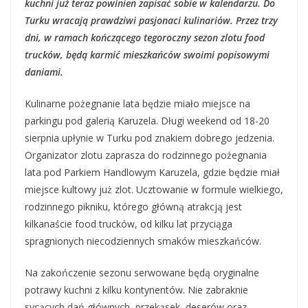
kuchni już teraz powinien zapisać sobie w kalendarzu. Do
Turku wracają prawdziwi pasjonaci kulinariów. Przez trzy
dni, w ramach kończącego tegoroczny sezon zlotu food
trucków, będą karmić mieszkańców swoimi popisowymi
daniami.
Kulinarne pożegnanie lata będzie miało miejsce na
parkingu pod galerią Karuzela. Długi weekend od 18-20
sierpnia upłynie w Turku pod znakiem dobrego jedzenia.
Organizator zlotu zaprasza do rodzinnego pożegnania
lata pod Parkiem Handlowym Karuzela, gdzie będzie miał
miejsce kultowy już zlot. Ucztowanie w formule wielkiego,
rodzinnego pikniku, którego główną atrakcją jest
kilkanaście food trucków, od kilku lat przyciąga
spragnionych niecodziennych smaków mieszkańców.
Na zakończenie sezonu serwowane będą oryginalne
potrawy kuchni z kilku kontynentów. Nie zabraknie
sycących dań głównych, przekąsek, deserów oraz