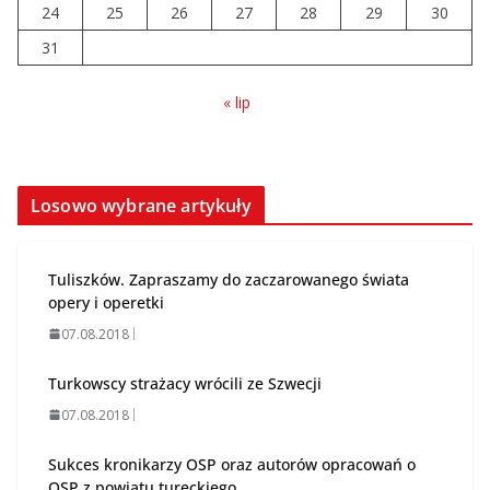
przechodzi modernizację
24
25
26
27
28
29
30
06.08.2026
31
« lip
Losowo wybrane artykuły
Tuliszków. Zapraszamy do zaczarowanego świata
opery i operetki
07.08.2018
Turkowscy strażacy wrócili ze Szwecji
07.08.2018
Sukces kronikarzy OSP oraz autorów opracowań o
OSP z powiatu tureckiego