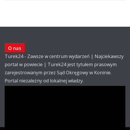
O nas
Turek24 - Zawsze w centrum wydarzeń | Najciekawszy
portal w powiecie | Turek24 jest tytułem prasowym
zarejestrowanym przez Sąd Okręgowy w Koninie.
Portal niezależny od lokalnej władzy.
Kontakt:
email: redakcja@turek24.com.pl
tel. kom. 502 390 836
Reklama
Redakcja
Regulamin