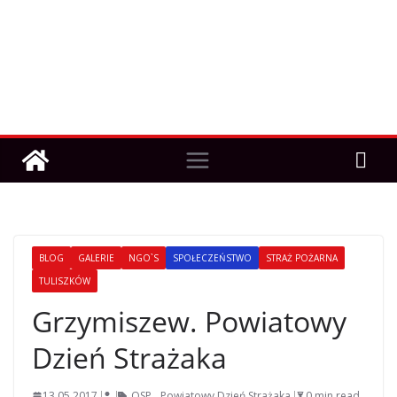
BLOG
GALERIE
NGO`S
SPOŁECZEŃSTWO
STRAŻ POŻARNA
TULISZKÓW
Grzymiszew. Powiatowy
Dzień Strażaka
13.05.2017
OSP
,
Powiatowy Dzień Strażaka
0 min read