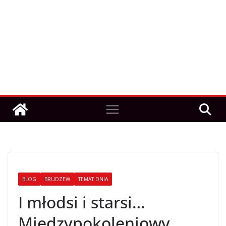
BLOG
BRUDZEW
TEMAT DNIA
I młodsi i starsi…
Międzypokoleniowy