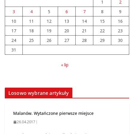
1
2
04.08.2026
3
4
5
6
7
8
9
10
11
12
Brylant dla Turku? 255. miejsce
13
14
15
16
trudno uznać za sukces
17
18
19
20
21
22
23
07.08.2026
24
25
26
27
28
29
30
31
« lip
Losowo wybrane artykuły
Malanów. Wytańczone pierwsze miejsce
26.04.2017