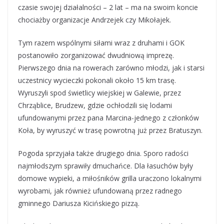
czasie swojej działalności – 2 lat – ma na swoim koncie
chociażby organizacje Andrzejek czy Mikołajek.
Tym razem wspólnymi siłami wraz z druhami i GOK
postanowiło zorganizować dwudniową imprezę.
Pierwszego dnia na rowerach zarówno młodzi, jak i starsi
uczestnicy wycieczki pokonali około 15 km trasę.
Wyruszyli spod świetlicy wiejskiej w Galewie, przez
Chrząblice, Brudzew, gdzie ochłodzili się lodami
ufundowanymi przez pana Marcina-jednego z członków
Koła, by wyruszyć w trasę powrotną już przez Bratuszyn.
Pogoda sprzyjała także drugiego dnia. Sporo radości
najmłodszym sprawiły dmuchańce. Dla łasuchów były
domowe wypieki, a miłośników grilla uraczono lokalnymi
wyrobami, jak również ufundowaną przez radnego
gminnego Dariusza Kicińskiego pizzą.