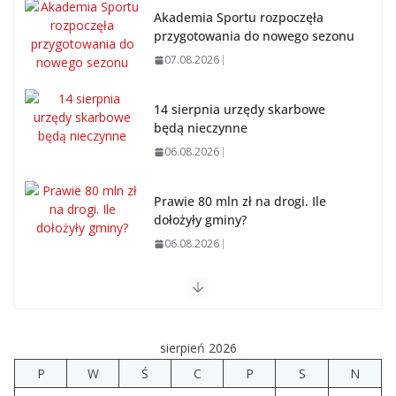
Akademia Sportu rozpoczęła
przygotowania do nowego sezonu
07.08.2026
14 sierpnia urzędy skarbowe
będą nieczynne
06.08.2026
Prawie 80 mln zł na drogi. Ile
dołożyły gminy?
06.08.2026
Szkoła we Władysławowie przechodzi modernizację
06.08.2026
sierpień 2026
Prawie 20 tys. zł dla dyrektora szpitala. Podwyżka
P
W
Ś
C
P
S
N
mimo finansowych problemów