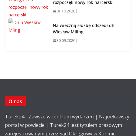
rozpoczęli nowy rok harcerski
01.10.2020
Na wieczną służbę odszedł dh
Wiesław Miling
30.09.2020
O nas
Turek24 - Zawsze w centrum wydarzeń | Najciekawszy
portal w powiecie | Turek24 jest tytułem prasowym
zarejestrowanym przez Sąd Okręgowy w Koninie.