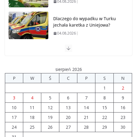
04.08.2026
Dlaczego do wypadku w Turku
jechała karetka z Uniejowa?
04.08.2026
Ponad 9 mln zł na drogi i świetlice w powiecie
03.08.2026
sierpień 2026
Powiat turecki poniżej średniej pod względem ofert
P
W
Ś
C
P
S
N
pracy
1
2
03.08.2026
3
4
5
6
7
8
9
10
11
12
Prawie 20 tys. zł dla dyrektora
13
14
15
16
szpitala. Podwyżka mimo
17
18
19
20
21
22
23
finansowych problemów
24
25
26
27
28
29
30
04.08.2026
31