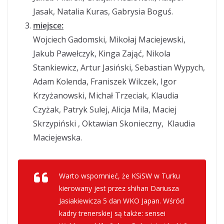
Jasak, Natalia Kuras, Gabrysia Boguś.
miejsce:
Wojciech Gadomski, Mikołaj Maciejewski,
Jakub Pawełczyk, Kinga Zająć, Nikola
Stankiewicz, Artur Jasiński, Sebastian Wypych,
Adam Kolenda, Franiszek Wilczek, Igor
Krzyżanowski, Michał Trzeciak, Klaudia
Czyżak, Patryk Sulej, Alicja Mila, Maciej
Skrzypiński , Oktawian Skonieczny, Klaudia
Maciejewska.
Warto wspomnieć, że KSiSW w Turku
kierowany jest przez shihan Dariusza
Jasiakiewicza 5 dan WKO Japan. Wśród
kadry trenerskiej są także: sensei