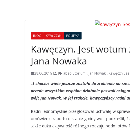
BLOG
KAWĘCZYN
POLITYKA
Kawęczyn. Jest wotum z
Jana Nowaka
28.06.2019
absolutorium
,
Jan Nowak
,
Kawęczn
,
se
„I chociaż wiele jeszcze zostało do zrobienia na r
przede wszystkim wspólne działanie pozwoli osiągną
wójt Jan Nowak. W jej trakcie, kawęczyńscy radni u
Radni jednomyślnie przegłosowali uchwałę w sprawi
omówieniu raportu o stanie gminy wójt podkreślił, 
także duża aktywność różnego rodzaju podmiotów fu