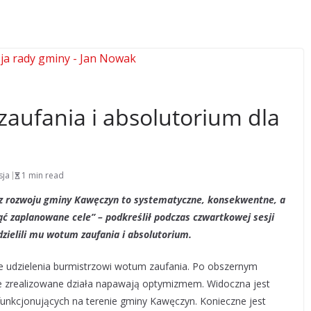
aufania i absolutorium dla
sja
1 min read
zecz rozwoju gminy Kawęczyn to systematyczne, konsekwentne, a
ć zaplanowane cele” – podkreślił podczas czwartkowej sesji
dzielili mu wotum zaufania i absolutorium.
e udzielenia burmistrzowi wotum zaufania. Po obszernym
że zrealizowane działa napawają optymizmem. Widoczna jest
nkcjonujących na terenie gminy Kawęczyn. Konieczne jest