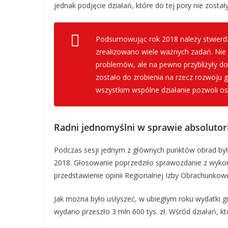
jednak podjęcie działań, które do tej pory nie został
Podsumowując rok 2018 należy stwierdzi
zrealizowano wiele ważnych zadań. Nie 
problemów, ale na pewno przybliżyły do
zostało do zrobienia na rzecz rozwoju
wszystkim wspólne działanie pozwoli o
Radni jednomyślni w sprawie absoluto
Podczas sesji jednym z głównych punktów obrad był
2018. Głosowanie poprzedziło sprawozdanie z wykon
przedstawienie opinii Regionalnej Izby Obrachunkow
Jak można było usłyszeć, w ubiegłym roku wydatki 
wydano przeszło 3 mln 600 tys. zł. Wśród działań, k