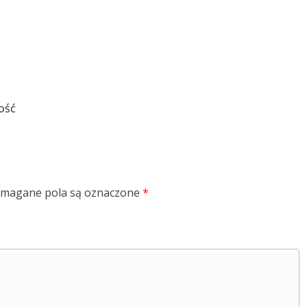
ość
magane pola są oznaczone
*