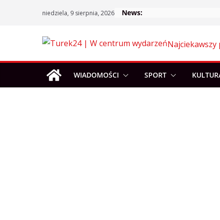
Skip
News:
niedziela, 9 sierpnia, 2026
to
content
Najciekawszy 
WIADOMOŚCI
SPORT
KULTUR