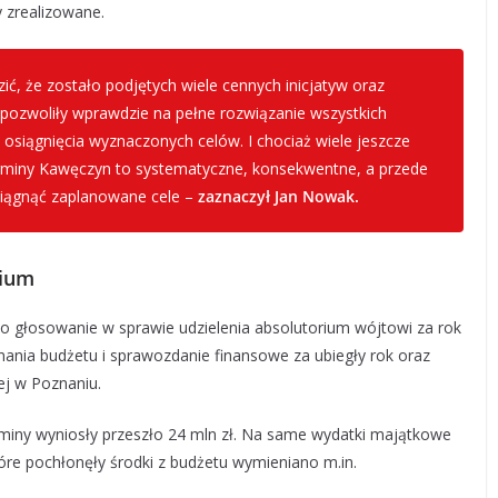
y zrealizowane.
ć, że zostało podjętych wiele cennych inicjatyw oraz
pozwoliły wprawdzie na pełne rozwiązanie wszystkich
 osiągnięcia wyznaczonych celów. I chociaż wiele jeszcze
 gminy Kawęczyn to systematyczne, konsekwentne, a przede
siągnąć zaplanowane cele –
zaznaczył Jan Nowak.
rium
o głosowanie w sprawie udzielenia absolutorium wójtowi za rok
ania budżetu i sprawozdanie finansowe za ubiegły rok oraz
ej w Poznaniu.
gminy wyniosły przeszło 24 mln zł. Na same wydatki majątkowe
tóre pochłonęły środki z budżetu wymieniano m.in.