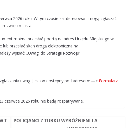
zerwca 2026 roku. W tym czasie zainteresowani mogą zgłaszać
ii rozwoju miasta.
okument można przesłać pocztą na adres Urzędu Miejskiego w
zie lub przesłać skan drogą elektroniczną na
należy wpisać: „Uwagi do Strategii Rozwoju”.
z zgłaszania uwag. Jest on dostępny pod adresem: —>
Formularz
23 czerwca 2026 roku nie będą rozpatrywane.
W T
POLICJANCI Z TURKU WYRÓŻNIENI I A