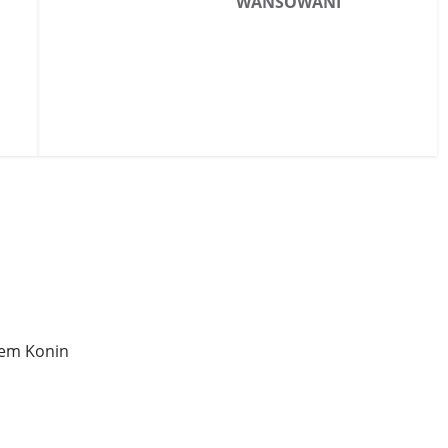
WANSOWANI
iem Konin