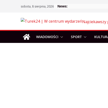
Skip
News:
sobota, 8 sierpnia, 2026
to
content
Najciekawszy 
WIADOMOŚCI
SPORT
KULTUR