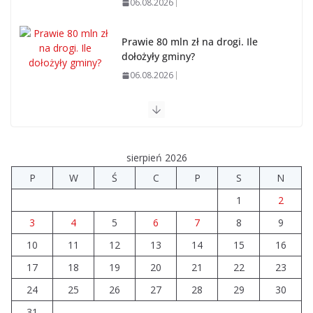
06.08.2026
Prawie 80 mln zł na drogi. Ile
dołożyły gminy?
06.08.2026
Szkoła we Władysławowie przechodzi modernizację
06.08.2026
sierpień 2026
Prawie 20 tys. zł dla dyrektora szpitala. Podwyżka
P
W
Ś
C
P
S
N
mimo finansowych problemów
1
2
04.08.2026
3
4
5
6
7
8
9
10
11
12
Brylant dla Turku? 255. miejsce
13
14
15
16
trudno uznać za sukces
17
18
19
20
21
22
23
07.08.2026
24
25
26
27
28
29
30
31