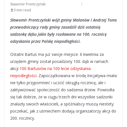
Sławomir Prentczyński
0 min read
Sławomir Prentczyński wójt gminy Malanów i Andrzej Toms
przewodniczący rady gminy zasadzili dziś ostatnią
sadzonkę dębu jakie były rozdawane na 100. rocznicę
odzyskania przez Polskę niepodległości.
Ostatni Bartuś ma już swoje miejsce. 6 kwietnia za
urzędem gminy został posadzony 100. dąb w ramach
akcji
100 Bartusiów na 100 lecie odzyskania
niepodległości
. Zapoczątkowana w środę inicjatywa miała
nie tylko przypomnieć i uczcić okrągłą rocznicę, ale i
zaktywizować społeczność do sadzenia drzew. Powiodła
się tak dobrze, że w ciągu trzech dni wszystkie sadzonki
znalazły swoich właścicieli, a spóźnialscy muszą niestety
poczekać, jak z uśmiechem dodają organizatorzy akcji do
200. rocznicy.