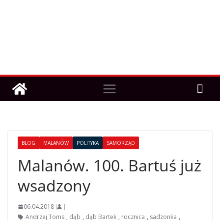
BLOG
MALANÓW
POLITYKA
SAMORZĄD
Malanów. 100. Bartuś już
wsadzony
06.04.2018
Andrzej Toms
,
dąb
,
dąb Bartek
,
rocznica
,
sadzonka
,