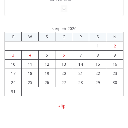
04.08.2026
Upały groźne dla zwierząt. Weterynaria apeluje
04.08.2026
sierpień 2026
P
W
Ś
C
P
S
N
Wiata Wielkopolska. Dotacje nawet do 300 tys. zł
1
2
04.08.2026
3
4
5
6
7
8
9
10
11
12
14 sierpnia urzędy skarbowe
13
14
15
16
będą nieczynne
17
18
19
20
21
22
23
06.08.2026
24
25
26
27
28
29
30
31
« lip