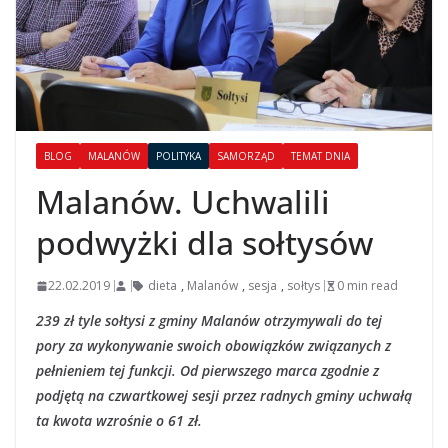
BLOG
MALANÓW
POLITYKA
SAMORZĄD
TEMAT DNIA
Malanów. Uchwalili
podwyżki dla sołtysów
22.02.2019
dieta
,
Malanów
,
sesja
,
sołtys
0 min read
239 zł tyle sołtysi z gminy Malanów otrzymywali do tej
pory za wykonywanie swoich obowiązków związanych z
pełnieniem tej funkcji. Od pierwszego marca zgodnie z
podjętą na czwartkowej sesji przez radnych gminy uchwałą
ta kwota wzrośnie o 61 zł.