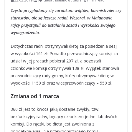
22.02.2019
dieta
,
Malanów
,
sesja
1 min read
Często przyglądamy się zarobkom wójtów, burmistrzów czy
starostów, ale są jeszcze radni. Wczoraj, w Malanowie
rajcy przystąpili do ustalania zasad i wysokości swojego
wynagrodzenia.
Dotychczas radni otrzymywali dietę za posiedzenia sesji
w wysokości 161 zł. Ponadto przewodniczący komisji za
udział w jej pracach pobierał 207 zł, a pozostali
członkowie komisji otrzymywali 138 zł. Wyjątek stanowili
przewodniczący rady gminy, który otrzymywał dietę w
wysokości 1150 zł oraz wiceprzewodniczący – 550 zł.
Zmiana od 1 marca
360 zł jest to kwota jaką dostanie zwykły, tzw.
bezfunkcyjny radny, będący członkiem jednej lub dwóch
komisji. Do rączki, bo dieta jest zwolniona z
opodatkowania. Dla przewodniczącego komisji