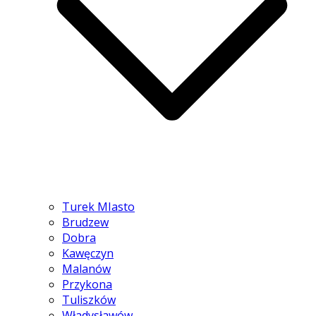
Turek MIasto
Brudzew
Dobra
Kawęczyn
Malanów
Przykona
Tuliszków
Władysławów