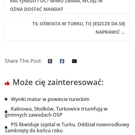
RACYJNEGO I OC? MIMO ZMIAN, WCIĄŻ M
OŻNA DOSTAĆ MANDAT
TS: OŚWIATA W TURKU, TO JESZCZE DA SIĘ
NAPRAWIĆ …
Share This Post:
Może cię zainteresować:
Wyniki matur w powiecie tureckim
Kalinowa, Słodków, Turkowice triumfują w
gminnych zawodach OSP
PiS likwiduje szpital w Turku. Oddział noworodkowy
zamknięty do końca roku