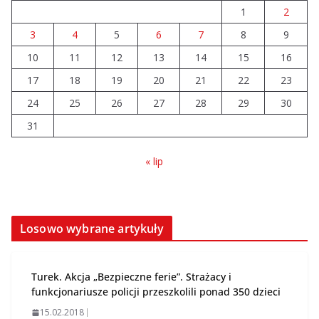
1
2
szpitala. Podwyżka mimo
finansowych problemów
3
4
5
6
7
8
9
04.08.2026
10
11
12
13
14
15
16
17
18
19
20
21
22
23
Brylant dla Turku? 255. miejsce
trudno uznać za sukces
24
25
26
27
28
29
30
07.08.2026
31
« lip
Losowo wybrane artykuły
Turek. Akcja „Bezpieczne ferie”. Strażacy i
funkcjonariusze policji przeszkolili ponad 350 dzieci
15.02.2018