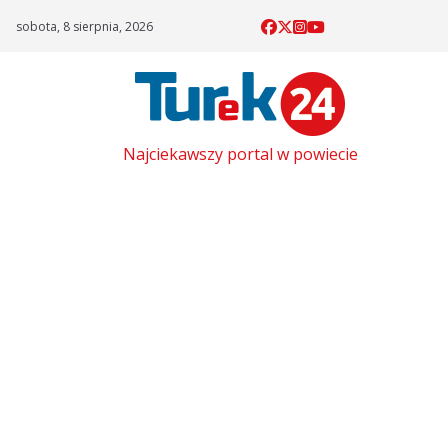
Skip
sobota, 8 sierpnia, 2026
to
content
Najciekawszy portal w powiecie