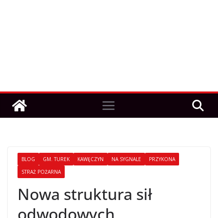
BLOG
GM. TUREK
KAWĘCZYN
NA SYGNALE
PRZYKONA
STRAŻ POŻARNA
Nowa struktura sił
odwodowych