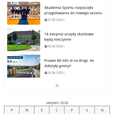
Akademia Sportu rozpoczęła
przygotowania do nowego sezonu
07.08.2026
14 sierpnia urzędy skarbowe
będą nieczynne
06.08.2026
Prawie 80 mln zł na drogi. Ile
dołożyły gminy?
06.08.2026
Szkoła we Władysławowie
przechodzi modernizację
06.08.2026
sierpień 2026
P
W
Ś
C
P
S
N
Prawie 20 tys. zł dla dyrektora