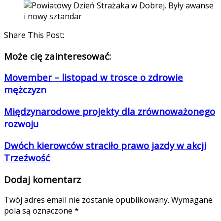
Share This Post:
Może cię zainteresować:
Movember – listopad w trosce o zdrowie
mężczyzn
Międzynarodowe projekty dla zrównoważonego
rozwoju
Dwóch kierowców straciło prawo jazdy w akcji
Trzeźwość
Dodaj komentarz
Twój adres email nie zostanie opublikowany.
Wymagane
pola są oznaczone
*