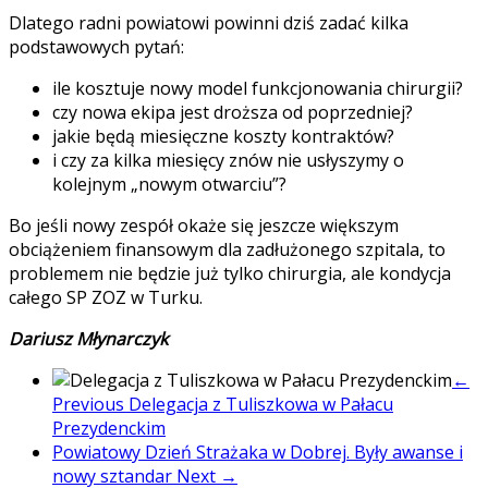
Dlatego radni powiatowi powinni dziś zadać kilka
podstawowych pytań:
ile kosztuje nowy model funkcjonowania chirurgii?
czy nowa ekipa jest droższa od poprzedniej?
jakie będą miesięczne koszty kontraktów?
i czy za kilka miesięcy znów nie usłyszymy o
kolejnym „nowym otwarciu”?
Bo jeśli nowy zespół okaże się jeszcze większym
obciążeniem finansowym dla zadłużonego szpitala, to
problemem nie będzie już tylko chirurgia, ale kondycja
całego SP ZOZ w Turku.
Dariusz Młynarczyk
←
Previous
Delegacja z Tuliszkowa w Pałacu
Prezydenckim
Powiatowy Dzień Strażaka w Dobrej. Były awanse i
nowy sztandar
Next →