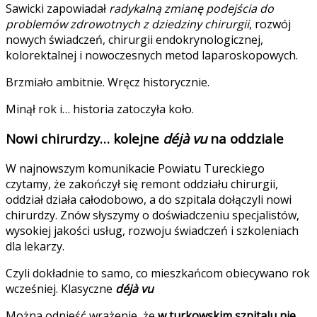
Sawicki zapowiadał
radykalną zmianę podejścia do
problemów zdrowotnych z dziedziny chirurgii
, rozwój
nowych świadczeń, chirurgii endokrynologicznej,
kolorektalnej i nowoczesnych metod laparoskopowych.
Brzmiało ambitnie. Wręcz historycznie.
Minął rok i… historia zatoczyła koło.
Nowi chirurdzy… kolejne
déjà vu
na oddziale
W najnowszym komunikacie Powiatu Tureckiego
czytamy, że zakończył się remont oddziału chirurgii,
oddział działa całodobowo, a do szpitala dołączyli nowi
chirurdzy. Znów słyszymy o doświadczeniu specjalistów,
wysokiej jakości usług, rozwoju świadczeń i szkoleniach
dla lekarzy.
Czyli dokładnie to samo, co mieszkańcom obiecywano rok
wcześniej. Klasyczne
déjà vu
Można odnieść wrażenie, że
w turkowskim szpitalu nie