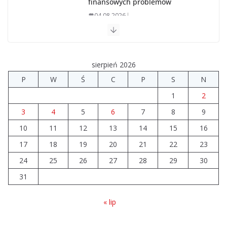
finansowych problemów
04.08.2026
Upały groźne dla zwierząt. Weterynaria apeluje
04.08.2026
sierpień 2026
P
W
Ś
C
P
S
N
Wiata Wielkopolska. Dotacje nawet do 300 tys. zł
1
2
04.08.2026
3
4
5
6
7
8
9
10
11
12
14 sierpnia urzędy skarbowe
13
14
15
16
będą nieczynne
17
18
19
20
21
22
23
06.08.2026
24
25
26
27
28
29
30
31
« lip