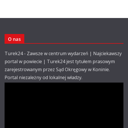
O nas
Turek24 - Zawsze w centrum wydarzeń | Najciekawszy
portal w powiecie | Turek24 jest tytułem prasowym
zarejestrowanym przez Sąd Okręgowy w Koninie.
Portal niezależny od lokalnej władzy.
Kontakt:
email: redakcja@turek24.com.pl
tel. kom. 502 390 836
Reklama
Redakcja
Regulamin