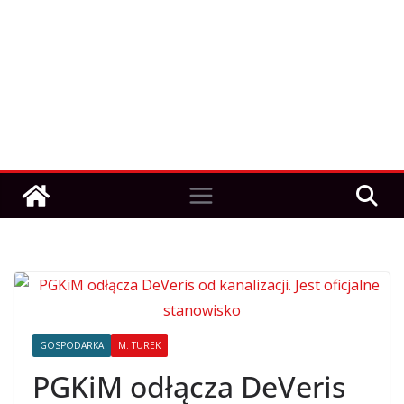
GOSPODARKA
M. TUREK
PGKiM odłącza DeVeris