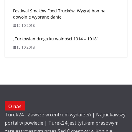
Festiwal Smaków Food Trucków. Wygraj bon na
dowolnie wybrane danie
15.10.2018
„Turkowian droga ku wolności 1914 – 1918”
15.10.2018
O nas
Turek24 - Zawsze w centrum wydarzeń | Najciekawszy
portal w powiecie | Turek24 jest tytułem prasowym
zarejestrowanym przez Sąd Okręgowy w Koninie.