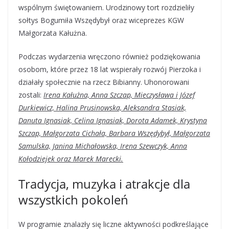
wspólnym świętowaniem. Urodzinowy tort rozdzieliły
sołtys Bogumiła Wszędybył oraz wiceprezes KGW
Małgorzata Kałużna.
Podczas wydarzenia wręczono również podziękowania
osobom, które przez 18 lat wspierały rozwój Pierzoka i
działały społecznie na rzecz Bibianny. Uhonorowani
zostali:
Irena Kałużna, Anna Szczap, Mieczysława i Józef
Durkiewicz, Halina Prusinowska, Aleksandra Stasiak,
Danuta Ignasiak, Celina Ignasiak, Dorota Adamek, Krystyna
Szczap, Małgorzata Cichała, Barbara Wszędybył, Małgorzata
Samulska, Janina Michałowska, Irena Szewczyk, Anna
Kołodziejek oraz Marek Marecki.
Tradycja, muzyka i atrakcje dla
wszystkich pokoleń
W programie znalazły się liczne aktywności podkreślające