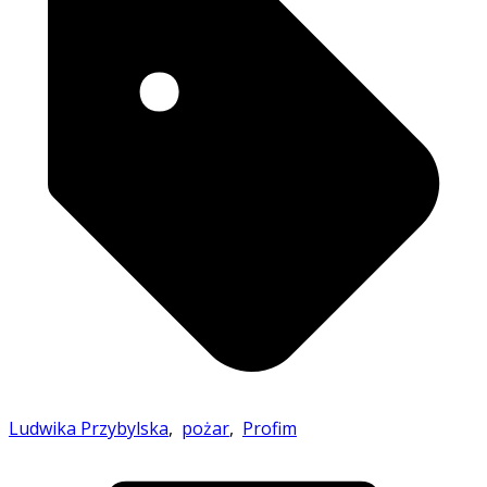
Ludwika Przybylska
,
pożar
,
Profim