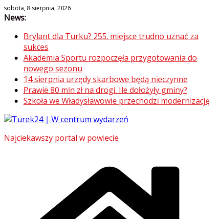
Skip
sobota, 8 sierpnia, 2026
News:
to
content
Brylant dla Turku? 255. miejsce trudno uznać za
sukces
Akademia Sportu rozpoczęła przygotowania do
nowego sezonu
14 sierpnia urzędy skarbowe będą nieczynne
Prawie 80 mln zł na drogi. Ile dołożyły gminy?
Szkoła we Władysławowie przechodzi modernizację
Najciekawszy portal w powiecie