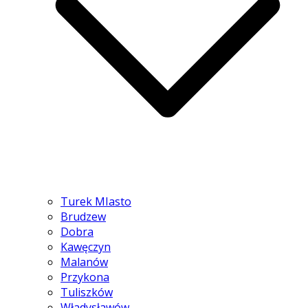
Turek MIasto
Brudzew
Dobra
Kawęczyn
Malanów
Przykona
Tuliszków
Władysławów