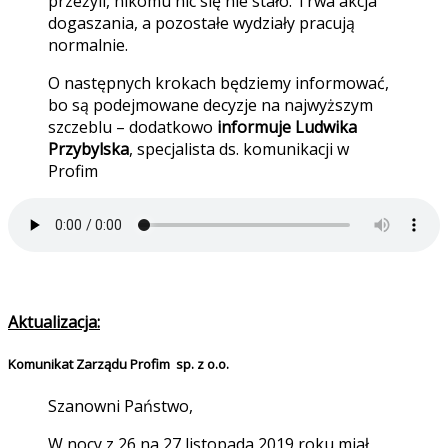
przeżyli, nikomu nic się nie stało. Trwa akcja
dogaszania, a pozostałe wydziały pracują
normalnie.
O następnych krokach będziemy informować,
bo są podejmowane decyzje na najwyższym
szczeblu – dodatkowo
informuje Ludwika
Przybylska
, specjalista ds. komunikacji w
Profim
Aktualizacja:
Komunikat Zarządu Profim sp. z o.o.
Szanowni Państwo,
W nocy z 26 na 27 listopada 2019 roku miał