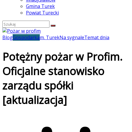
Gmina Turek
Powiat Turecki
Blog
Gospodarka
m. Turek
Na sygnale
Temat dnia
Potężny pożar w Profim.
Oficjalne stanowisko
zarządu spółki
[aktualizacja]