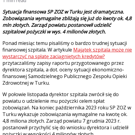
1 min read
Sytuacja finansowa SP ZOZ w Turku jest dramatyczna.
Zobowiązania wymagalne zbliżają się już do kwoty ok. 4,8
mln złotych. Zarząd powiatu postanowił udzielić
szpitalowi pożyczki w wys. 4 milionów złotych.
Ponad miesiąc temu pisaliśmy o bardzo trudnej sytuacji
finansowej szpitala. W artykule
Majątek szpitala może nie
wystarczyć na spłatę zaciągniętych kredytów?
przytaczaliśmy zapisy raportu przygotowanego przez
dyrektora szpitala, a dot. oceny sytuacji ekonomiczno-
finansowej Samodzielnego Publicznego Zespołu Opieki
Zdrowotnej w Turku.
W połowie listopada dyrektor szpitala zwrócił się do
powiatu o udzielenie mu pożyczki celem spłat
zobowiązań. Na koniec października 2023 roku SP ZOZ w
Turku wykazuje zobowiązania wymagalne na kwotę ok.
4,8 miliona złotych. Zarząd powiatu 7 grudnia 2023 r.
postanowił przychylić się do wniosku dyrektora i udzielił
pożyczki w wysokości 4 milionów złotych.