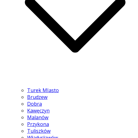
Turek MIasto
Brudzew
Dobra
Kawęczyn
Malanów
Przykona
Tuliszków
Władysławów