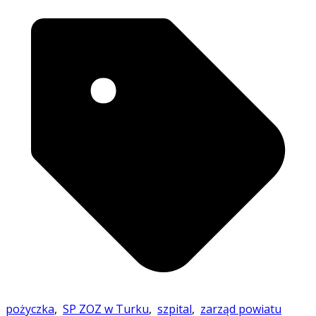
pożyczka
,
SP ZOZ w Turku
,
szpital
,
zarząd powiatu