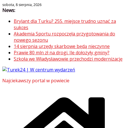
Skip
sobota, 8 sierpnia, 2026
News:
to
content
Brylant dla Turku? 255. miejsce trudno uznać za
sukces
Akademia Sportu rozpoczęła przygotowania do
nowego sezonu
14 sierpnia urzędy skarbowe będą nieczynne
Prawie 80 mln zł na drogi. Ile dołożyły gminy?
Szkoła we Władysławowie przechodzi modernizację
Najciekawszy portal w powiecie