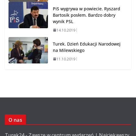
PiS wygrywa w powiecie. Ryszard
Bartosik posłem. Bardzo dobry
wynik PSL
14.10.2019
Turek. Dzień Edukacji Narodowej
na Milewskiego
11.10.2019
O nas
Turek24 - Zawsze w centrum wydarzeń | Najciekawszy