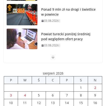
Ponad 9 mln zł na drogi i świetlice
w powiecie
03.08.2026
Powiat turecki poniżej średniej
pod względem ofert pracy
03.08.2026
Prawie 20 tys. zł dla dyrektora
szpitala. Podwyżka mimo
finansowych problemów
sierpień 2026
04.08.2026
P
W
Ś
C
P
S
N
1
2
Upały groźne dla zwierząt. Weterynaria apeluje
04.08.2026
3
4
5
6
7
8
9
10
11
12
13
14
15
16