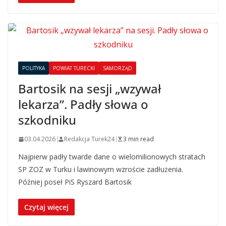
POLITYKA
POWIAT TURECKI
SAMORZĄD
Bartosik na sesji „wzywał
lekarza”. Padły słowa o
szkodniku
03.04.2026
Redakcja Turek24
3 min read
Najpierw padły twarde dane o wielomilionowych stratach
SP ZOZ w Turku i lawinowym wzroście zadłużenia.
Później poseł PiS Ryszard Bartosik
Czytaj więcej