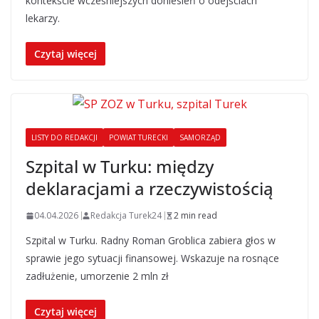
kontekście wcześniejszych doniesień o odejściach
lekarzy.
Czytaj więcej
LISTY DO REDAKCJI
POWIAT TURECKI
SAMORZĄD
Szpital w Turku: między
deklaracjami a rzeczywistością
04.04.2026
Redakcja Turek24
2 min read
Szpital w Turku. Radny Roman Groblica zabiera głos w
sprawie jego sytuacji finansowej. Wskazuje na rosnące
zadłużenie, umorzenie 2 mln zł
Czytaj więcej