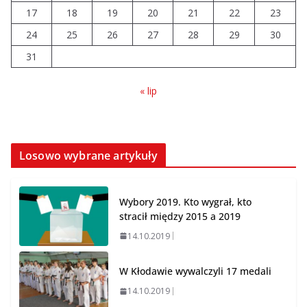
Wiata Wielkopolska. Dotacje
17
18
19
20
21
22
23
nawet do 300 tys. zł
24
25
26
27
28
29
30
04.08.2026
31
« lip
Losowo wybrane artykuły
Wybory 2019. Kto wygrał, kto
stracił między 2015 a 2019
14.10.2019
W Kłodawie wywalczyli 17 medali
14.10.2019