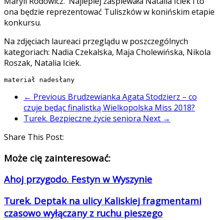
Maryli Rodowicz. Najlepiej zaśpiewała Natalia Iciek i to
ona będzie reprezentować Tuliszków w konińskim etapie
konkursu.
Na zdjęciach laureaci przeglądu w poszczególnych
kategoriach: Nadia Czekalska, Maja Cholewińska, Nikola
Roszak, Natalia Iciek.
materiał nadesłany
← Previous
Brudzewianka Agata Stodzierz – co
czuje będąc finalistką Wielkopolska Miss 2018?
Turek. Bezpieczne życie seniora
Next →
Share This Post:
Może cię zainteresować:
Ahoj przygodo. Festyn w Wyszynie
Turek. Deptak na ulicy Kaliskiej fragmentami
czasowo wyłączany z ruchu pieszego