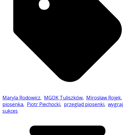
Maryla Rodowicz
,
MGOK Tuliszków
,
Mirosław Rojek
,
piosenka
,
Piotr Piechocki
,
przegląd piosenki
,
wygraj
sukces