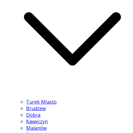
Turek MIasto
Brudzew
Dobra
Kawęczyn
Malanów