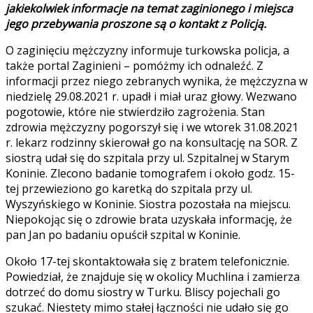
jakiekolwiek informacje na temat zaginionego i miejsca
jego przebywania proszone są o kontakt z Policją.
O zaginięciu mężczyzny informuje turkowska policja, a
także portal Zaginieni – pomóżmy ich odnaleźć. Z
informacji przez niego zebranych wynika, że mężczyzna w
niedzielę 29.08.2021 r. upadł i miał uraz głowy. Wezwano
pogotowie, które nie stwierdziło zagrożenia. Stan
zdrowia mężczyzny pogorszył się i we wtorek 31.08.2021
r. lekarz rodzinny skierował go na konsultację na SOR. Z
siostrą udał się do szpitala przy ul. Szpitalnej w Starym
Koninie. Zlecono badanie tomografem i około godz. 15-
tej przewieziono go karetką do szpitala przy ul.
Wyszyńskiego w Koninie. Siostra pozostała na miejscu.
Niepokojąc się o zdrowie brata uzyskała informację, że
pan Jan po badaniu opuścił szpital w Koninie.
Około 17-tej skontaktowała się z bratem telefonicznie.
Powiedział, że znajduje się w okolicy Muchlina i zamierza
dotrzeć do domu siostry w Turku. Bliscy pojechali go
szukać. Niestety mimo stałej łączności nie udało się go