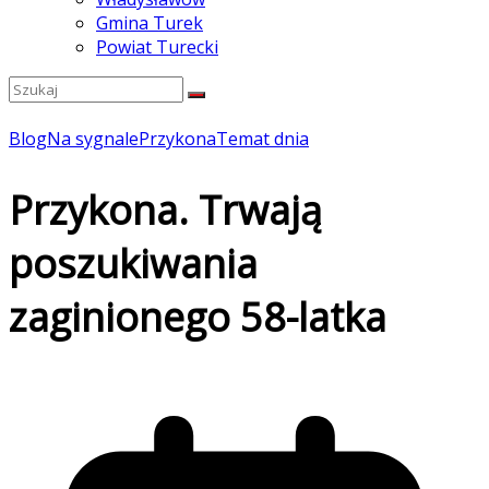
Gmina Turek
Powiat Turecki
Blog
Na sygnale
Przykona
Temat dnia
Przykona. Trwają
poszukiwania
zaginionego 58-latka