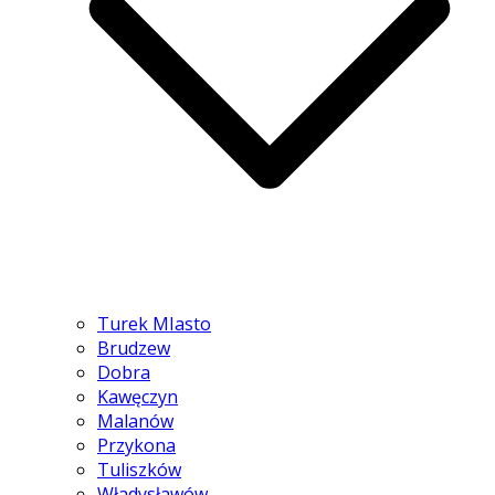
Turek MIasto
Brudzew
Dobra
Kawęczyn
Malanów
Przykona
Tuliszków
Władysławów