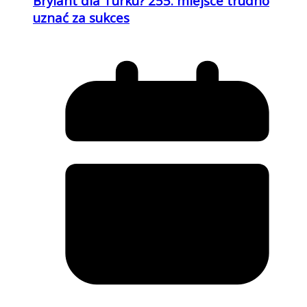
Brylant dla Turku? 255. miejsce trudno
uznać za sukces