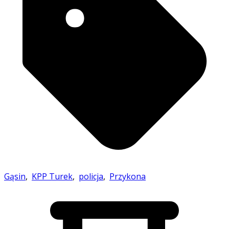
Gąsin
,
KPP Turek
,
policja
,
Przykona