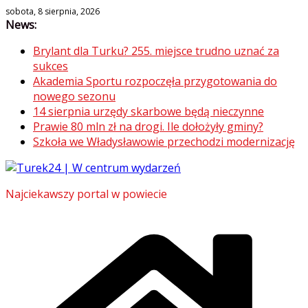
Skip
sobota, 8 sierpnia, 2026
News:
to
content
Brylant dla Turku? 255. miejsce trudno uznać za
sukces
Akademia Sportu rozpoczęła przygotowania do
nowego sezonu
14 sierpnia urzędy skarbowe będą nieczynne
Prawie 80 mln zł na drogi. Ile dołożyły gminy?
Szkoła we Władysławowie przechodzi modernizację
Najciekawszy portal w powiecie