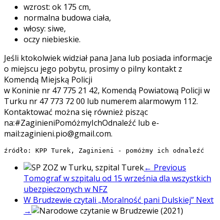
wzrost: ok 175 cm,
normalna budowa ciała,
włosy: siwe,
oczy niebieskie.
Jeśli ktokolwiek widział pana Jana lub posiada informacje
o miejscu jego pobytu, prosimy o pilny kontakt z
Komendą Miejską Policji
w Koninie nr 47 775 21 42, Komendą Powiatową Policji w
Turku nr 47 773 72 00 lub numerem alarmowym 112.
Kontaktować można się również pisząc
na:#ZaginieniPomóżmyIchOdnaleźć lub e-
mail:zaginieni.pio@gmail.com.
źródło: KPP Turek, Zaginieni - pomóżmy ich odnaleźć
← Previous
Tomograf w szpitalu od 15 września dla wszystkich
ubezpieczonych w NFZ
W Brudzewie czytali „Moralność pani Dulskiej”
Next
→