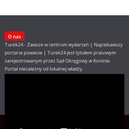
O nas
Turek24 - Zawsze w centrum wydarzeń | Najciekawszy
portal w powiecie | Turek24 jest tytułem prasowym
zarejestrowanym przez Sąd Okręgowy w Koninie.
Portal niezależny od lokalnej władzy.
Kontakt:
email: redakcja@turek24.com.pl
tel. kom. 502 390 836
Reklama
Redakcja
Regulamin
Copyright © Turek24.com.pl Wdrożenie :
Rabnet.pl