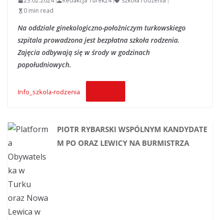
23.02.2024
Redakcja Turek24
szkoła rodzenia
0 min read
Na oddziale ginekologiczno-położniczym turkowskiego
szpitala prowadzona jest bezpłatna szkoła rodzenia.
Zajęcia odbywają się w środy w godzinach
popołudniowych.
Pobierz
Info_szkola-rodzenia
PIOTR RYBARSKI WSPÓLNYM KANDYDATE
M PO ORAZ LEWICY NA BURMISTRZA