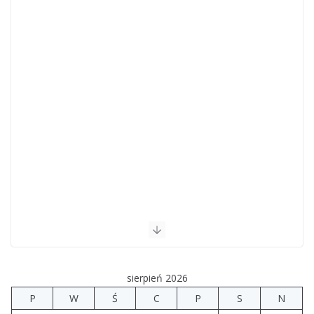
sierpień 2026
P
W
Ś
C
P
S
N