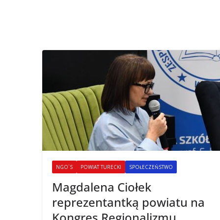
NGO`S
POWIAT TURECKI
SPOŁECZEŃSTWO
Magdalena Ciołek
reprezentantką powiatu na
Kongres Regionalizmu