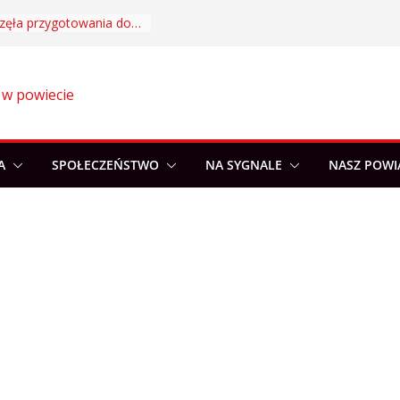
Akademia Sportu rozpoczęła przygotowania do nowego sezonu
 w powiecie
A
SPOŁECZEŃSTWO
NA SYGNALE
NASZ POWI