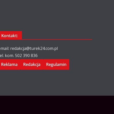
Kontakt:
email: redakcja@turek24.com.pl
tel. kom. 502 390 836
Reklama
Redakcja
Regulamin