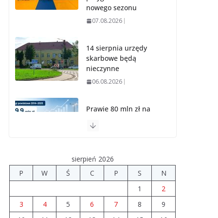
nowego sezonu
07.08.2026
14 sierpnia urzędy
skarbowe będą
nieczynne
06.08.2026
Prawie 80 mln zł na
drogi. Ile dołożyły
gminy?
06.08.2026
sierpień 2026
Szkoła we
P
W
Ś
C
P
S
N
Władysławowie
1
2
przechodzi
modernizację
3
4
5
6
7
8
9
06.08.2026