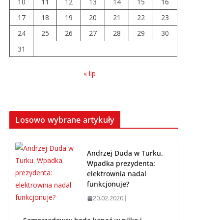
10
11
12
13
14
15
16
17
18
19
20
21
22
23
Prawie 20 tys. zł dla
24
25
26
dyrektora szpitala.
27
28
29
30
Podwyżka mimo
31
finansowych
problemów
« lip
04.08.2026
Brylant dla Turku? 255.
miejsce trudno uznać
Losowo wybrane artykuły
za sukces
07.08.2026
Andrzej Duda w Turku.
Wpadka prezydenta:
elektrownia nadal
funkcjonuje?
20.02.2020