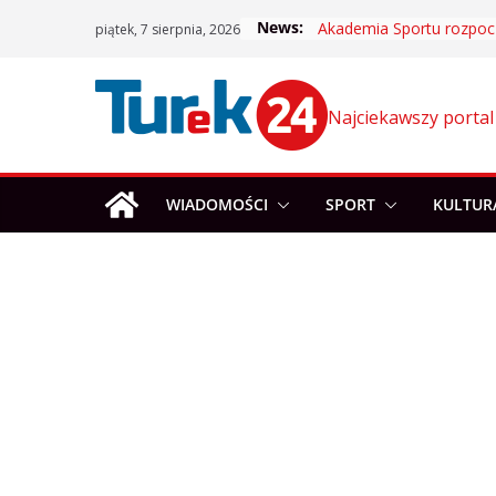
Skip
News:
piątek, 7 sierpnia, 2026
to
content
Najciekawszy portal
WIADOMOŚCI
SPORT
KULTUR