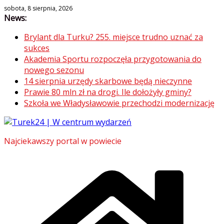
Skip
sobota, 8 sierpnia, 2026
News:
to
content
Brylant dla Turku? 255. miejsce trudno uznać za
sukces
Akademia Sportu rozpoczęła przygotowania do
nowego sezonu
14 sierpnia urzędy skarbowe będą nieczynne
Prawie 80 mln zł na drogi. Ile dołożyły gminy?
Szkoła we Władysławowie przechodzi modernizację
Najciekawszy portal w powiecie