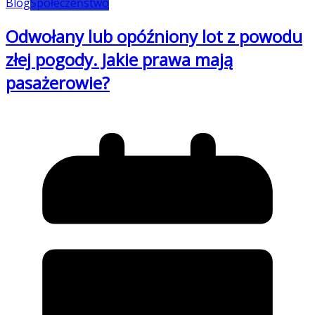
Blog
Społeczeństwo
Odwołany lub opóźniony lot z powodu
złej pogody. Jakie prawa mają
pasażerowie?