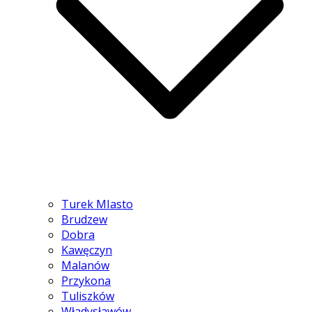
Turek MIasto
Brudzew
Dobra
Kawęczyn
Malanów
Przykona
Tuliszków
Władysławów