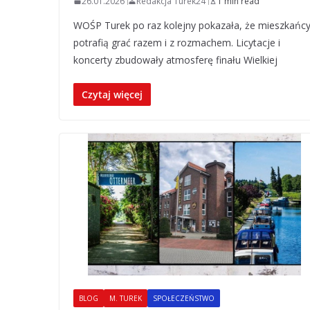
26.01.2026
Redakcja Turek24
1 min read
WOŚP Turek po raz kolejny pokazała, że mieszkańc
potrafią grać razem i z rozmachem. Licytacje i
koncerty zbudowały atmosferę finału Wielkiej
Czytaj więcej
BLOG
M. TUREK
SPOŁECZEŃSTWO