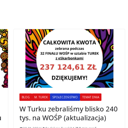
BLOG
M. TUREK
SPOŁECZEŃSTWO
TEMAT DNIA
W Turku zebraliśmy blisko 240
u
tys. na WOŚP (aktualizacja)