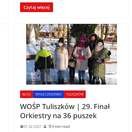
Czytaj więcej
BLOG
SPOŁECZEŃSTWO
TULISZKÓW
WOŚP Tuliszków | 29. Finał
Orkiestry na 36 puszek
01.02.2021
0 min read