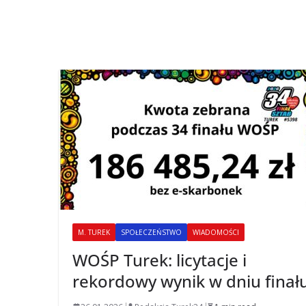
M. TUREK
SPOŁECZEŃSTWO
WIADOMOŚCI
WOŚP Turek: licytacje i
rekordowy wynik w dniu finał