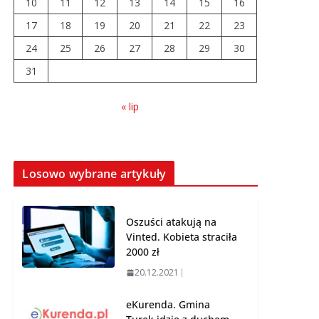
10
11
12
13
14
15
16
Powiat turecki poniżej
średniej pod
17
18
19
20
21
22
23
względem ofert pracy
24
25
26
27
28
29
30
03.08.2026
31
Prawie 20 tys. zł dla
« lip
dyrektora szpitala.
Podwyżka mimo
finansowych
problemów
04.08.2026
Losowo wybrane artykuły
Oszuści atakują na
Vinted. Kobieta straciła
2000 zł
20.12.2021
eKurenda. Gmina