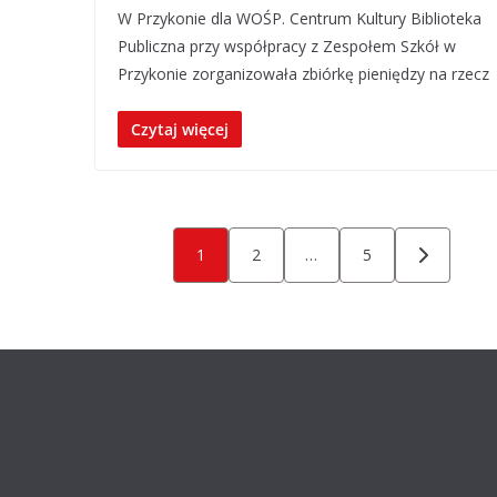
W Przykonie dla WOŚP. Centrum Kultury Biblioteka
Publiczna przy współpracy z Zespołem Szkół w
Przykonie zorganizowała zbiórkę pieniędzy na rzecz
Czytaj więcej
Stronicowanie
1
2
…
5
wpisów