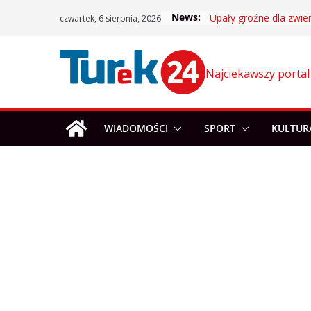
Skip
News:
Upały groźne dla zwier
czwartek, 6 sierpnia, 2026
to
content
Najciekawszy portal
WIADOMOŚCI
SPORT
KULTUR