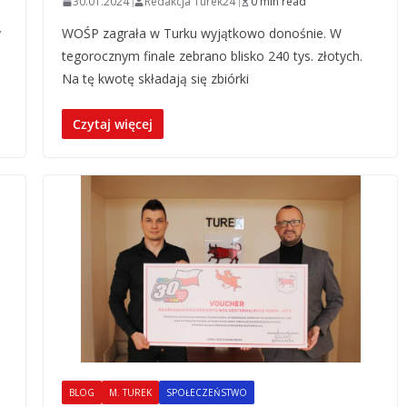
30.01.2024
Redakcja Turek24
0 min read
y
WOŚP zagrała w Turku wyjątkowo donośnie. W
tegorocznym finale zebrano blisko 240 tys. złotych.
Na tę kwotę składają się zbiórki
Czytaj więcej
BLOG
M. TUREK
SPOŁECZEŃSTWO