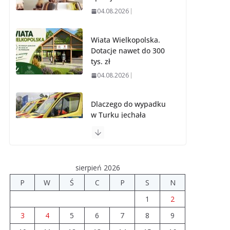
04.08.2026
Wiata Wielkopolska.
Dotacje nawet do 300
tys. zł
04.08.2026
Dlaczego do wypadku
w Turku jechała
karetka z Uniejowa?
04.08.2026
sierpień 2026
Ponad 9 mln zł na
drogi i świetlice w
P
W
Ś
C
P
S
N
powiecie
1
2
03.08.2026
3
4
5
6
7
8
9