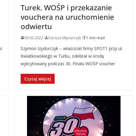
Turek. WOŚP i przekazanie
vouchera na uruchomienie
odwiertu
09.02.2022
Dariusz Młynarczyk
1 min read
łu
Szymon Izydorczyk – właściciel firmy SPOT1 przy ul.
ś
Kwiatkowskiego w Turku, odebrał w środę
wylicytowany podczas 30. Finału WOŚP voucher
Czytaj więcej