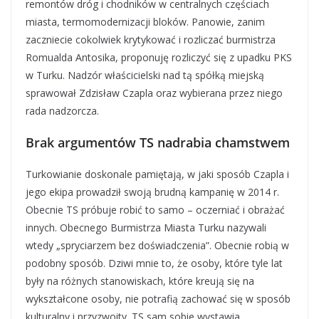
remontów dróg i chodników w centralnych częściach
miasta, termomodernizacji bloków. Panowie, zanim
zaczniecie cokolwiek krytykować i rozliczać burmistrza
Romualda Antosika, proponuję rozliczyć się z upadku PKS
w Turku. Nadzór właścicielski nad tą spółką miejską
sprawował Zdzisław Czapla oraz wybierana przez niego
rada nadzorcza.
Brak argumentów TS nadrabia chamstwem
Turkowianie doskonale pamiętają, w jaki sposób Czapla i
jego ekipa prowadził swoją brudną kampanię w 2014 r.
Obecnie TS próbuje robić to samo – oczerniać i obrażać
innych. Obecnego Burmistrza Miasta Turku nazywali
wtedy „spryciarzem bez doświadczenia”. Obecnie robią w
podobny sposób. Dziwi mnie to, że osoby, które tyle lat
były na różnych stanowiskach, które kreują się na
wykształcone osoby, nie potrafią zachować się w sposób
kulturalny i przyzwoity. TS sam sobie wystawia