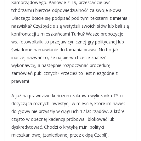
Samorządowego. Panowie z TS, przestańcie być
tchórzami i bierzcie odpowiedzialność za swoje słowa.
Dlaczego boicie się podpisać pod tymi tekstami z imienia i
nazwiska? Czyżbyście się wstydzili swoich słów lub bali się
konfrontacji z mieszkańcami Turku? Wasze propozycje
ws. fotowoltaiki to przejaw cynicznej gry politycznej lub
świadome namawianie do łamania prawa. No bo jak
inaczej nazwać to, że najpierw chcecie znaleźć
wykonawcę, a następnie rozpoczynać procedurę
zamówień publicznych? Przecież to jest niezgodne z
prawem!
A już na prawdziwe kuriozum zakrawa wyliczanka TS-u
dotycząca różnych inwestycji w mieście, które im nawet
do głowy nie przyszły w ciągu ich 12 lat rządów, a które
często w obecnej kadencji próbowali blokować lub
dyskredytować. Chodzi o krytykę m.in. polityki
mieszkaniowej (zaniedbanej przez ekipę Czapli),