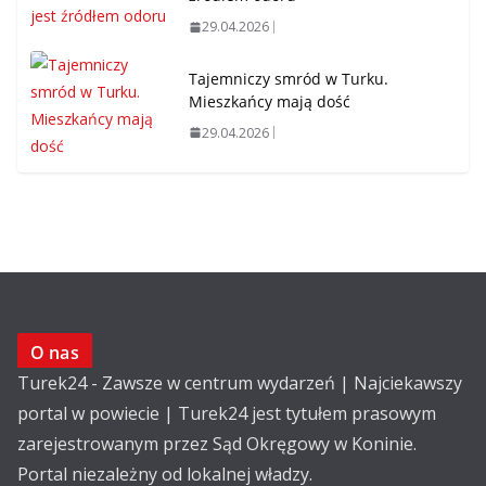
29.04.2026
Tajemniczy smród w Turku.
Mieszkańcy mają dość
29.04.2026
O nas
Turek24 - Zawsze w centrum wydarzeń | Najciekawszy
portal w powiecie | Turek24 jest tytułem prasowym
zarejestrowanym przez Sąd Okręgowy w Koninie.
Portal niezależny od lokalnej władzy.