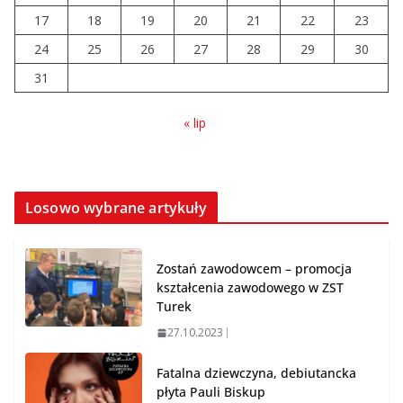
będą nieczynne
17
18
19
20
21
22
23
06.08.2026
24
25
26
27
28
29
30
31
« lip
Losowo wybrane artykuły
Zostań zawodowcem – promocja
kształcenia zawodowego w ZST
Turek
27.10.2023
Fatalna dziewczyna, debiutancka
płyta Pauli Biskup