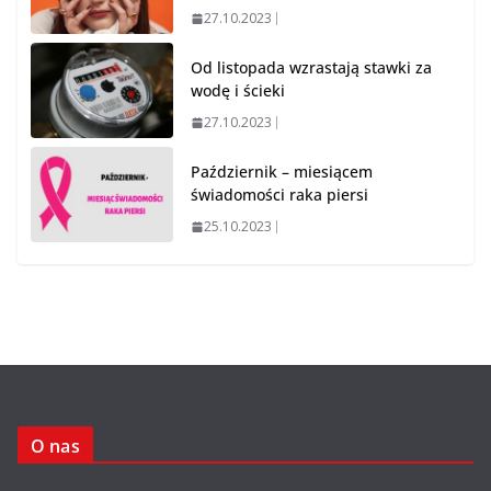
27.10.2023
Od listopada wzrastają stawki za
wodę i ścieki
27.10.2023
Październik – miesiącem
świadomości raka piersi
25.10.2023
O nas