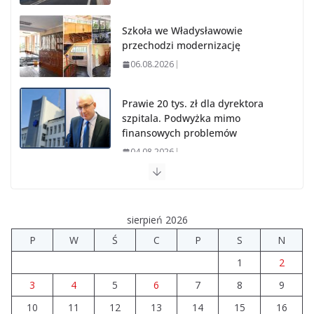
Szkoła we Władysławowie
przechodzi modernizację
06.08.2026
Prawie 20 tys. zł dla dyrektora
szpitala. Podwyżka mimo
finansowych problemów
04.08.2026
Upały groźne dla zwierząt. Weterynaria apeluje
04.08.2026
sierpień 2026
P
W
Ś
C
P
S
N
Wiata Wielkopolska. Dotacje nawet do 300 tys. zł
1
2
04.08.2026
3
4
5
6
7
8
9
10
11
12
14 sierpnia urzędy skarbowe
13
14
15
16