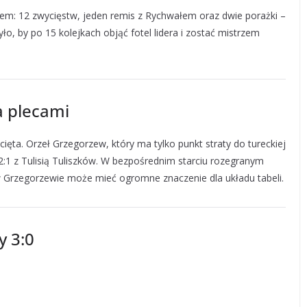
em: 12 zwycięstw, jeden remis z Rychwałem oraz dwie porażki –
ło, by po 15 kolejkach objąć fotel lidera i zostać mistrzem
a plecami
ięta. Orzeł Grzegorzew, który ma tylko punkt straty do tureckiej
2:1 z Tulisią Tuliszków. W bezpośrednim starciu rozegranym
 w Grzegorzewie może mieć ogromne znaczenie dla układu tabeli.
y 3:0
i