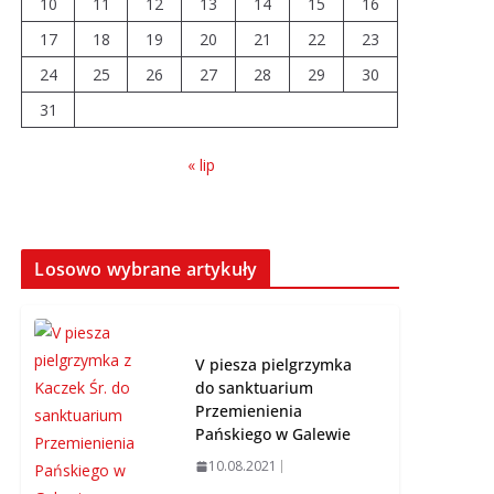
10
11
12
13
14
15
16
17
18
19
20
21
22
23
Prawie 20 tys. zł dla
24
25
26
dyrektora szpitala.
27
28
29
30
Podwyżka mimo
31
finansowych
problemów
« lip
04.08.2026
Brylant dla Turku? 255.
miejsce trudno uznać
Losowo wybrane artykuły
za sukces
07.08.2026
V piesza pielgrzymka
do sanktuarium
Przemienienia
Pańskiego w Galewie
10.08.2021