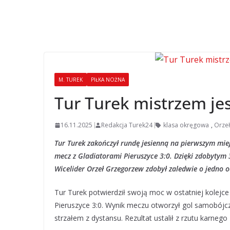
M. TUREK
PIŁKA NOŻNA
Tur Turek mistrzem jes
16.11.2025
Redakcja Turek24
klasa okręgowa
,
Orze
Tur Turek zakończył rundę jesienną na pierwszym mie
mecz z Gladiatorami Pieruszyce 3:0. Dzięki zdobytym 3
Wicelider Orzeł Grzegorzew zdobył zaledwie o jedno o
Tur Turek potwierdził swoją moc w ostatniej kolejce
Pieruszyce 3:0. Wynik meczu otworzył gol samobójcz
strzałem z dystansu. Rezultat ustalił z rzutu karnego