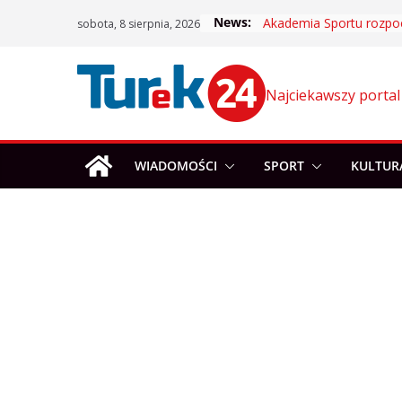
Skip
News:
sobota, 8 sierpnia, 2026
to
content
Najciekawszy portal
WIADOMOŚCI
SPORT
KULTUR