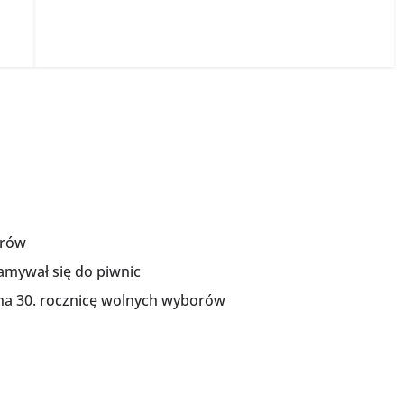
orów
łamywał się do piwnic
 na 30. rocznicę wolnych wyborów