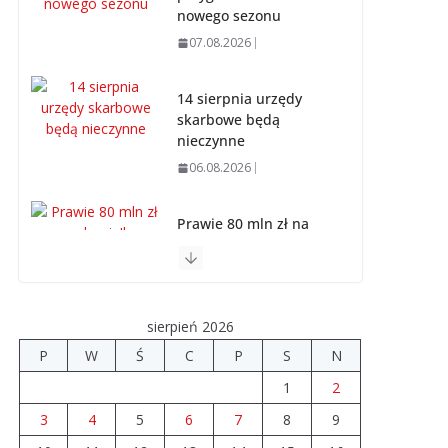
nowego sezonu
07.08.2026
14 sierpnia urzędy
skarbowe będą
nieczynne
06.08.2026
Prawie 80 mln zł na
drogi. Ile dołożyły
gminy?
06.08.2026
sierpień 2026
Szkoła we
P
W
Ś
C
P
S
N
Władysławowie
1
2
przechodzi
modernizację
3
4
5
6
7
8
9
06.08.2026