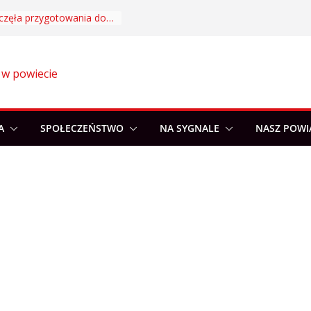
Akademia Sportu rozpoczęła przygotowania do nowego sezonu
 w powiecie
A
SPOŁECZEŃSTWO
NA SYGNALE
NASZ POWI