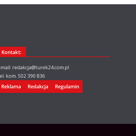
Kontakt:
email: redakcja@turek24.com.pl
tel. kom. 502 390 836
Reklama
Redakcja
Regulamin