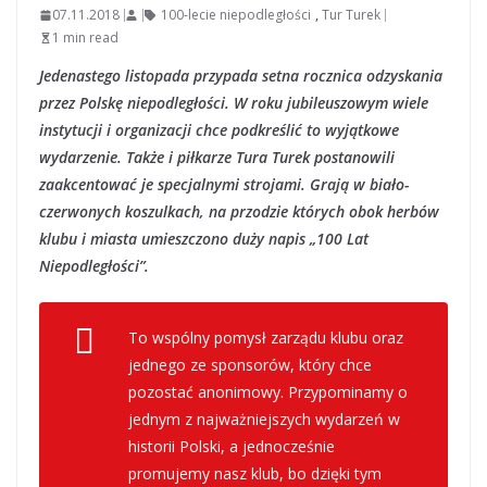
07.11.2018
100-lecie niepodległości
,
Tur Turek
1 min read
Jedenastego listopada przypada setna rocznica odzyskania
przez Polskę niepodległości. W roku jubileuszowym wiele
instytucji i organizacji chce podkreślić to wyjątkowe
wydarzenie. Także i piłkarze Tura Turek postanowili
zaakcentować je specjalnymi strojami. Grają w biało-
czerwonych koszulkach, na przodzie których obok herbów
klubu i miasta umieszczono duży napis „100 Lat
Niepodległości”.
To wspólny pomysł zarządu klubu oraz
jednego ze sponsorów, który chce
pozostać anonimowy. Przypominamy o
jednym z najważniejszych wydarzeń w
historii Polski, a jednocześnie
promujemy nasz klub, bo dzięki tym