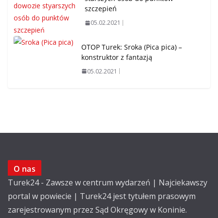
szczepień
05.02.2021
OTOP Turek: Sroka (Pica pica) –
konstruktor z fantazją
05.02.2021
O nas
Turek24 - Zawsze w centrum wydarzeń | Najciekawszy
portal w powiecie | Turek24 jest tytułem prasowym
zarejestrowanym przez Sąd Okręgowy w Koninie.