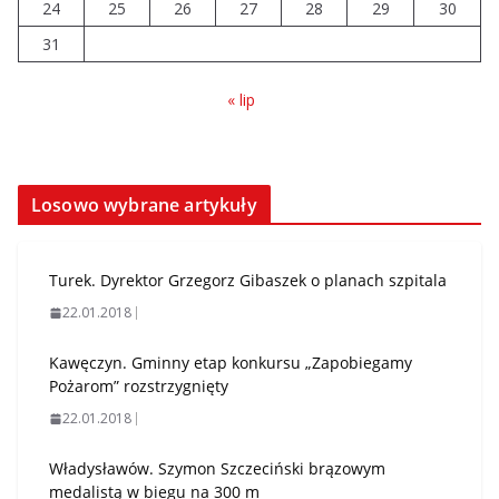
24
25
26
27
28
29
30
31
« lip
Losowo wybrane artykuły
Turek. Dyrektor Grzegorz Gibaszek o planach szpitala
22.01.2018
Kawęczyn. Gminny etap konkursu „Zapobiegamy
Pożarom” rozstrzygnięty
22.01.2018
Władysławów. Szymon Szczeciński brązowym
medalistą w biegu na 300 m