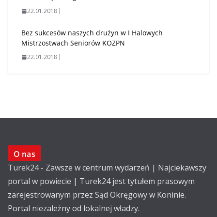
22.01.2018
Bez sukcesów naszych drużyn w I Halowych
Mistrzostwach Seniorów KOZPN
22.01.2018
O nas
Turek24 - Zawsze w centrum wydarzeń | Najciekawszy
portal w powiecie | Turek24 jest tytułem prasowym
zarejestrowanym przez Sąd Okręgowy w Koninie.
Portal niezależny od lokalnej władzy.