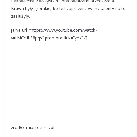
Rakowiecką z wszystkimi pracownikami przedszkola.
Brawa były gromkie, bo też zaprezentowany talenty na to
zasłużyły.
[arve url=”https://www.youtube.com/watch?
v=tMCoIL38pqs” promote_link=”yes” /]
źródło: miastoturek.pl