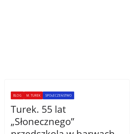
BLOG
M. TUREK
SPOŁECZEŃSTWO
Turek. 55 lat
„Słonecznego”
przedszkola w barwach