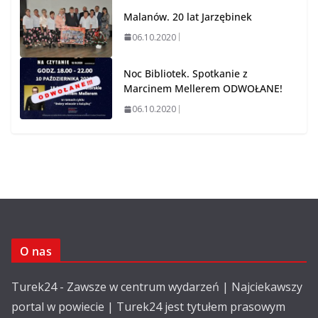
Malanów. 20 lat Jarzębinek
06.10.2020
Noc Bibliotek. Spotkanie z
Marcinem Mellerem ODWOŁANE!
06.10.2020
O nas
Turek24 - Zawsze w centrum wydarzeń | Najciekawszy
portal w powiecie | Turek24 jest tytułem prasowym