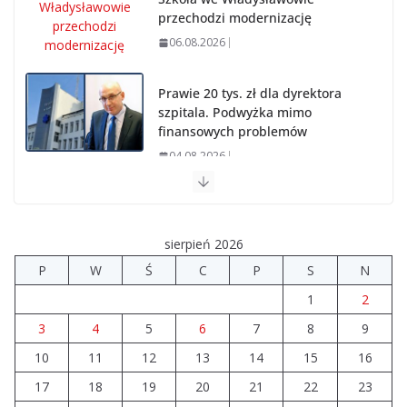
przechodzi modernizację
06.08.2026
Prawie 20 tys. zł dla dyrektora
szpitala. Podwyżka mimo
finansowych problemów
04.08.2026
Upały groźne dla zwierząt. Weterynaria apeluje
04.08.2026
sierpień 2026
P
W
Ś
C
P
S
N
Wiata Wielkopolska. Dotacje nawet do 300 tys. zł
1
2
04.08.2026
3
4
5
6
7
8
9
10
11
12
14 sierpnia urzędy skarbowe
13
14
15
16
będą nieczynne
17
18
19
20
21
22
23
06.08.2026