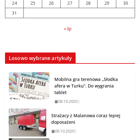
24
25
26
27
28
29
30
31
« lip
Losowo wybrane artykuły
Mobilna gra terenowa „Słodka
afera w Turku”. Do wygrania
tablet
08.10.2020
Strażacy z Malanowa coraz lepiej
doposażeni
06.10.2020