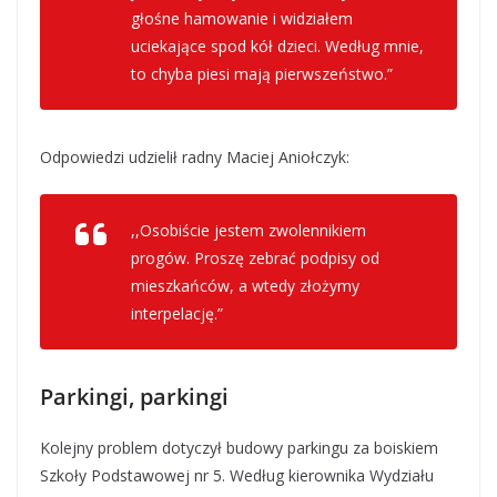
głośne hamowanie i widziałem
uciekające spod kół dzieci. Według mnie,
to chyba piesi mają pierwszeństwo.”
Odpowiedzi udzielił radny Maciej Aniołczyk:
,,Osobiście jestem zwolennikiem
progów. Proszę zebrać podpisy od
mieszkańców, a wtedy złożymy
interpelację.”
Parkingi, parkingi
Kolejny problem dotyczył budowy parkingu za boiskiem
Szkoły Podstawowej nr 5. Według kierownika Wydziału