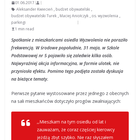
01.06.2017
Aleksander Kwiecień
,
budżet obywatelski
,
budżet obywatelski Turek
,
Maciej Aniołczyk
,
os. wyzwolenia
,
parkingi
1 min read
Spotkanie z mieszkańcami osiedla Wyzwolenia nie poraziło
frekwencją. W środowe popołudnie, 31 maja, w Szkole
Podstawowej nr 5 pojawiło się zaledwie kilka osób.
Najwyraźniej akcja informacyjna, w formie ulotek, nie
przyniosła efektu. Pomimo tego podjęta została dyskusja
na bieżące tematy.
Pierwsze pytanie wystosowane przez jednego z obecnych
na sali mieszkańców dotyczyło progów zwalniających:
,,Mieszkam na tym osiedlu od lat i
zauważam, że coraz częściej kierowcy
jeżdżą zbyt szybko. Nie raz słyszałem