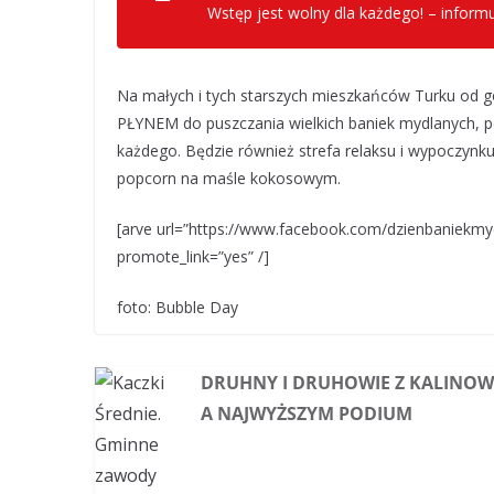
Wstęp jest wolny dla każdego! – informu
Na małych i tych starszych mieszkańców Turku od
PŁYNEM do puszczania wielkich baniek mydlanych, p
każdego. Będzie również strefa relaksu i wypoczyn
popcorn na maśle kokosowym.
[arve url=”https://www.facebook.com/dzienbaniek
promote_link=”yes” /]
foto: Bubble Day
DRUHNY I DRUHOWIE Z KALINOW
A NAJWYŻSZYM PODIUM