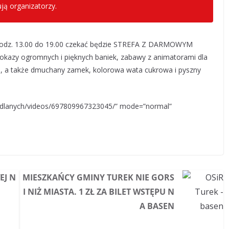
ją organizatorzy.
 godz. 13.00 do 19.00 czekać będzie STREFA Z DARMOWYM
okazy ogromnych i pięknych baniek, zabawy z animatorami dla
ku, a także dmuchany zamek, kolorowa wata cukrowa i pyszny
mydlanych/videos/697809967323045/” mode=”normal”
EJ N
MIESZKAŃCY GMINY TUREK NIE GORS
I NIŻ MIASTA. 1 ZŁ ZA BILET WSTĘPU N
A BASEN