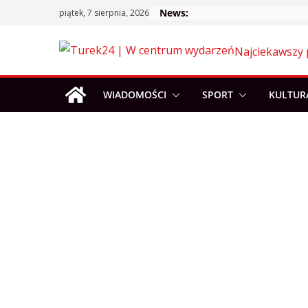
Skip
News:
piątek, 7 sierpnia, 2026
to
content
Najciekawszy 
WIADOMOŚCI
SPORT
KULTUR