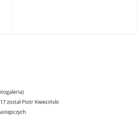
togaleria)
7 został Piotr Kwieciński
zastępczych