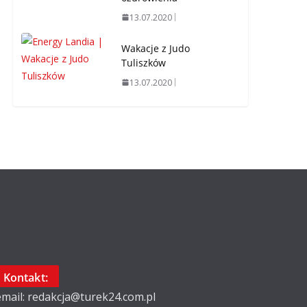
13.07.2020
Wakacje z Judo
Tuliszków
13.07.2020
Kontakt:
email: redakcja@turek24.com.pl