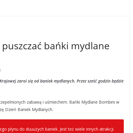
 puszczać bańki mydlane
d
 Krajowej zaroi się od baniek mydlanych. Przez sześć godzin będzie
rzepełnionych zabawą i uśmiechem. Bańki Mydlane Bombini w
zę Dzień Baniek Mydlanych.
płynu do duuużych baniek. Jest też wiele innych atrakcji.