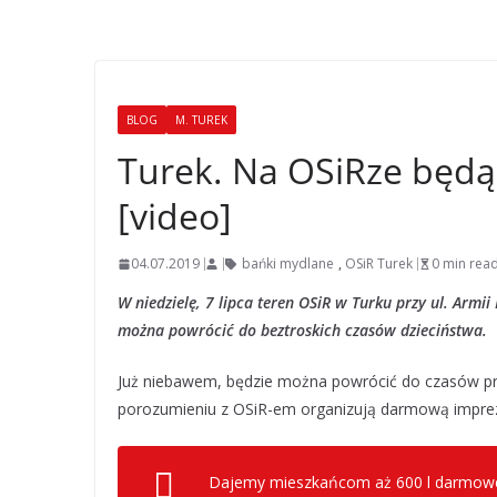
BLOG
M. TUREK
Turek. Na OSiRze będą
[video]
04.07.2019
bańki mydlane
,
OSiR Turek
0 min rea
W niedzielę, 7 lipca teren OSiR w Turku przy ul. Armii
można powrócić do beztroskich czasów dzieciństwa.
Już niebawem, będzie można powrócić do czasów p
porozumieniu z OSiR-em organizują darmową impre
Dajemy mieszkańcom aż 600 l darmowego 