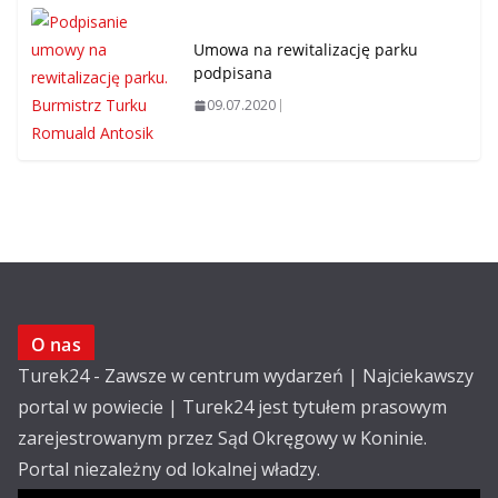
Umowa na rewitalizację parku
podpisana
09.07.2020
O nas
Turek24 - Zawsze w centrum wydarzeń | Najciekawszy
portal w powiecie | Turek24 jest tytułem prasowym
zarejestrowanym przez Sąd Okręgowy w Koninie.
Portal niezależny od lokalnej władzy.