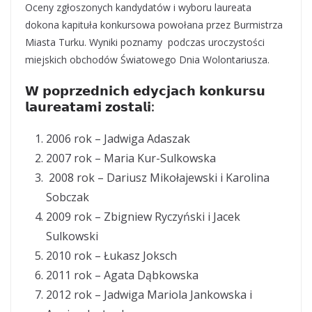
Oceny zgłoszonych kandydatów i wyboru laureata
dokona kapituła konkursowa powołana przez Burmistrza
Miasta Turku. Wyniki poznamy podczas uroczystości
miejskich obchodów Światowego Dnia Wolontariusza.
𝗪 𝗽𝗼𝗽𝗿𝘇𝗲𝗱𝗻𝗶𝗰𝗵 𝗲𝗱𝘆𝗰𝗷𝗮𝗰𝗵 𝗸𝗼𝗻𝗸𝘂𝗿𝘀𝘂
𝗹𝗮𝘂𝗿𝗲𝗮𝘁𝗮𝗺𝗶 𝘇𝗼𝘀𝘁𝗮𝗹𝗶:
2006 rok – Jadwiga Adaszak
2007 rok – Maria Kur-Sulkowska
2008 rok – Dariusz Mikołajewski i Karolina
Sobczak
2009 rok – Zbigniew Ryczyński i Jacek
Sulkowski
2010 rok – Łukasz Joksch
2011 rok – Agata Dąbkowska
2012 rok – Jadwiga Mariola Jankowska i