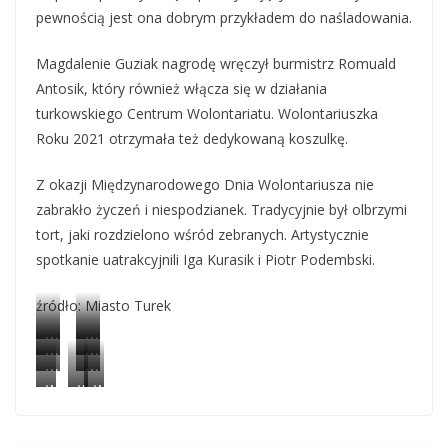
pewnością jest ona dobrym przykładem do naśladowania.
Magdalenie Guziak nagrodę wręczył burmistrz Romuald
Antosik, który również włącza się w działania
turkowskiego Centrum Wolontariatu. Wolontariuszka
Roku 2021 otrzymała też dedykowaną koszulkę.
Z okazji Międzynarodowego Dnia Wolontariusza nie
zabrakło życzeń i niespodzianek. Tradycyjnie był olbrzymi
tort, jaki rozdzielono wśród zebranych. Artystycznie
spotkanie uatrakcyjnili Iga Kurasik i Piotr Podembski.
źródło: Miasto Turek
W
W
W
W
o
o
W
W
o
o
l
l
W
W
W
o
o
l
l
o
o
o
o
o
l
l
o
o
n
n
l
l
l
o
o