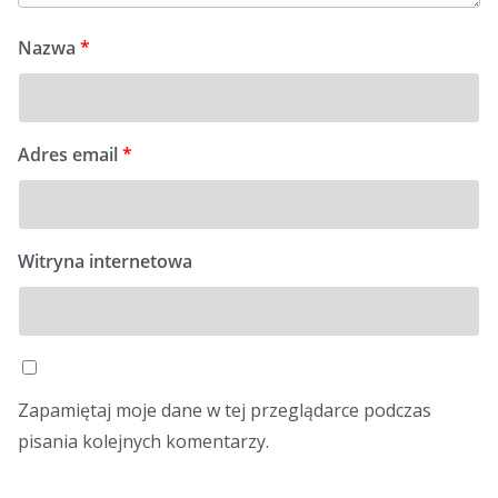
A
n
Nazwa
*
t
o
s
i
Adres email
*
k
Witryna internetowa
Zapamiętaj moje dane w tej przeglądarce podczas
pisania kolejnych komentarzy.