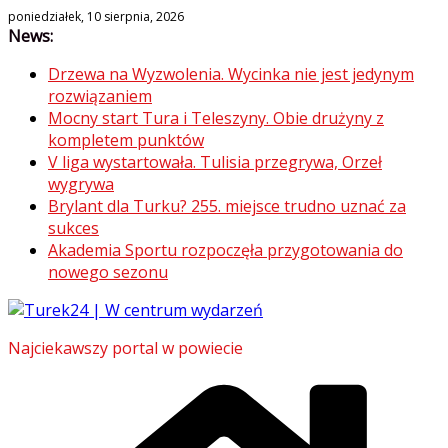
Skip
poniedziałek, 10 sierpnia, 2026
News:
to
content
Drzewa na Wyzwolenia. Wycinka nie jest jedynym
rozwiązaniem
Mocny start Tura i Teleszyny. Obie drużyny z
kompletem punktów
V liga wystartowała. Tulisia przegrywa, Orzeł
wygrywa
Brylant dla Turku? 255. miejsce trudno uznać za
sukces
Akademia Sportu rozpoczęła przygotowania do
nowego sezonu
Najciekawszy portal w powiecie