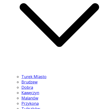
Turek MIasto
Brudzew
Dobra
Kawęczyn
Malanów
Przykona
Tuliszków