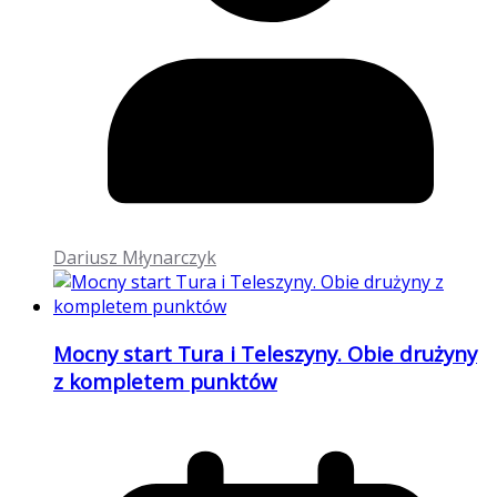
Dariusz Młynarczyk
Mocny start Tura i Teleszyny. Obie drużyny
z kompletem punktów