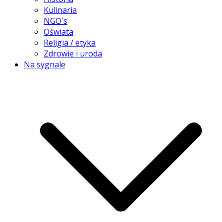
Kulinaria
NGO`s
Oświata
Religia / etyka
Zdrowie i uroda
Na sygnale