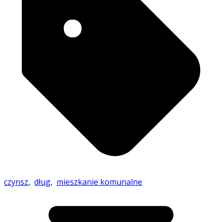
czynsz
,
dług
,
mieszkanie komunalne