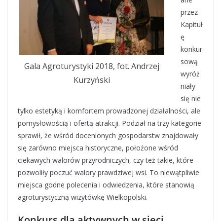
przez
Kapituł
ę
konkur
sową
Gala Agroturystyki 2018, fot. Andrzej
wyróż
Kurzyński
niały
się nie
tylko estetyką i komfortem prowadzonej działalności, ale
pomysłowością i ofertą atrakcji. Podział na trzy kategorie
sprawił, że wśród docenionych gospodarstw znajdowały
się zarówno miejsca historyczne, położone wśród
ciekawych walorów przyrodniczych, czy też takie, które
pozwoliły poczuć walory prawdziwej wsi. To niewątpliwie
miejsca godne polecenia i odwiedzenia, które stanowią
agroturystyczną wizytówkę Wielkopolski.
Konkurs dla aktywnych w sieci