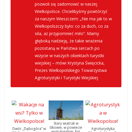
pozwoli się zadomowić w naszej
Wielkopolsce. Chcielibyśmy powtórzyć
za naszym Wieszczem: „Nie ma jak to w
Wielkopolszczy było: co za duch, co za
siła, aż przypomnieć miło”. Mamy
głęboką nadzieję, że takie wrażenia
pozostaną w Państwa sercach po
wizycie w naszych obiektach turystki
wiejskiej – mówi Krystyna Święcicka,
Prezes Wielkopolskiego Towarzystwa
Agroturystyki i Turystyki Wiejskiej
Stary wiatrak w
Sikowie, w powiecie
Dwór „Dębogóra” w
Agroturystyka
wolsztyńskim, fot.