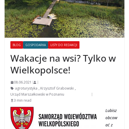
BLOG
GOSPODARKA
LISTY DO REDAKCJI
Wakacje na wsi? Tylko w
Wielkopolsce!
08.06.2021
agroturystyka
,
Krzysztof Grabowski
,
Urząd Marszałkowski w Poznaniu
3 min read
Lubisz
obcow
ać z