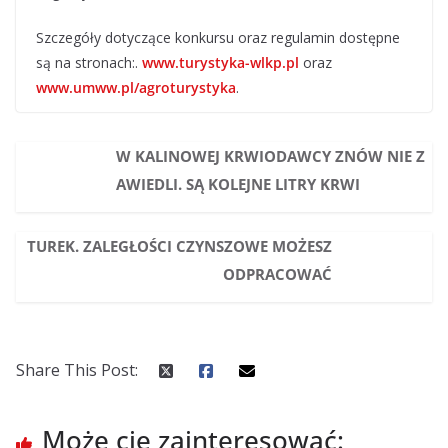
Szczegóły dotyczące konkursu oraz regulamin dostępne
są na stronach:.
www.turystyka-wlkp.pl
oraz
www.umww.pl/agroturystyka
.
W KALINOWEJ KRWIODAWCY ZNÓW NIE Z
AWIEDLI. SĄ KOLEJNE LITRY KRWI
TUREK. ZALEGŁOŚCI CZYNSZOWE MOŻESZ
ODPRACOWAĆ
Share This Post:
Może cię zainteresować: