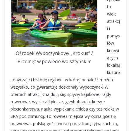
to
wiele
atrakcj
i i
pomys
łów
krzewi
Ośrodek Wypoczynkowy „Krokus” /
ących
Przemęt w powiecie wolsztyńskim
lokalną
kulturę
, obyczaje i historię regionu, w której odnaleźć można
wszystko, co gwarantuje doskonały wypoczynek. W
ofertach atrakcji znajdują się: spływy kajakowe, rajdy
rowerowe, wycieczki piesze, grzybobrania, kursy z
plecionkarstwa, nauka wypiekania chleba czy też relaks w
SPA pod chmurką. To również miejsca wyróżniające się
prawdziwą, polską gościnnością oraz tradycyjną kuchnią,
sprzyjające wypoczynkowi i całorocznej rekreacji na łonie