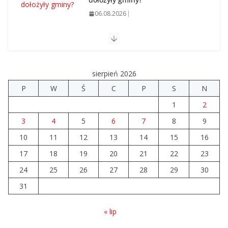
06.08.2026
Szkoła we Władysławowie przechodzi modernizację
06.08.2026
sierpień 2026
Prawie 20 tys. zł dla dyrektora szpitala. Podwyżka
P
W
Ś
C
P
S
N
mimo finansowych problemów
1
2
04.08.2026
3
4
5
6
7
8
9
10
11
12
Brylant dla Turku? 255. miejsce
13
14
15
16
trudno uznać za sukces
17
18
19
20
21
22
23
07.08.2026
24
25
26
27
28
29
30
31
« lip