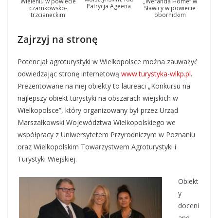
Wieleniu w powiecie
„Weranda Home” w
Patrycja Ageena
czarnkowsko-
Sławicy w powiecie
trzcianeckim
obornickim
Zajrzyj na stronę
Potencjał agroturystyki w Wielkopolsce można zauważyć
odwiedzając stronę internetową
www.turystyka-wlkp.pl
.
Prezentowane na niej obiekty to laureaci „Konkursu na
najlepszy obiekt turystyki na obszarach wiejskich w
Wielkopolsce”, który organizowany był przez Urząd
Marszałkowski Województwa Wielkopolskiego we
współpracy z Uniwersytetem Przyrodniczym w Poznaniu
oraz Wielkopolskim Towarzystwem Agroturystyki i
Turystyki Wiejskiej.
Obiekt
y
doceni
ane