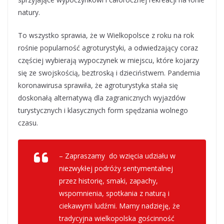
natury.
To wszystko sprawia, że w Wielkopolsce z roku na rok
rośnie popularność agroturystyki, a odwiedzający coraz
częściej wybierają wypoczynek w miejscu, które kojarzy
się ze swojskością, beztroską i dzieciństwem. Pandemia
koronawirusa sprawiła, że agroturystyka stała się
doskonałą alternatywą dla zagranicznych wyjazdów
turystycznych i klasycznych form spędzania wolnego
czasu.
– Zapraszamy do wzięcia udziału w
niezwykłej podróży sentymentalnej
przez historię, smaki, zapachy,
wspomnienia, spotkania z naturą i
ciekawymi ludźmi. Mamy nadzieję, że
tradycyjna wielkopolska gościnność