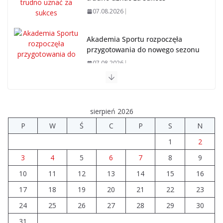
07.08.2026
Akademia Sportu rozpoczęła
przygotowania do nowego sezonu
07.08.2026
14 sierpnia urzędy skarbowe
będą nieczynne
sierpień 2026
06.08.2026
P
W
Ś
C
P
S
N
1
2
Prawie 80 mln zł na drogi. Ile
dołożyły gminy?
3
4
5
6
7
8
9
06.08.2026
10
11
12
13
14
15
16
17
18
19
20
21
22
23
Szkoła we Władysławowie
przechodzi modernizację
24
25
26
27
28
29
30
06.08.2026
31