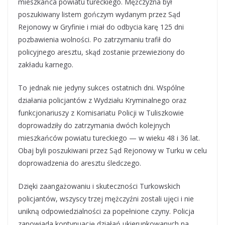
mieszkańca powiatu tureckiego. Mężczyzna był
poszukiwany listem gończym wydanym przez Sąd
Rejonowy w Gryfinie i miał do odbycia karę 125 dni
pozbawienia wolności. Po zatrzymaniu trafił do
policyjnego aresztu, skąd zostanie przewieziony do
zakładu karnego.
To jednak nie jedyny sukces ostatnich dni. Wspólne
działania policjantów z Wydziału Kryminalnego oraz
funkcjonariuszy z Komisariatu Policji w Tuliszkowie
doprowadziły do zatrzymania dwóch kolejnych
mieszkańców powiatu tureckiego — w wieku 48 i 36 lat.
Obaj byli poszukiwani przez Sąd Rejonowy w Turku w celu
doprowadzenia do aresztu śledczego.
Dzięki zaangażowaniu i skuteczności Turkowskich
policjantów, wszyscy trzej mężczyźni zostali ujęci i nie
unikną odpowiedzialności za popełnione czyny. Policja
zapowiada kontynuację działań ukierunkowanych na