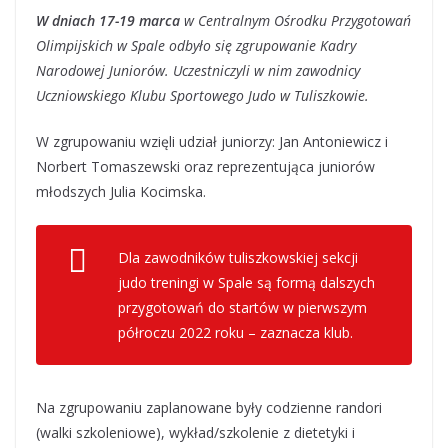
W dniach 17-19 marca
w Centralnym Ośrodku Przygotowań
Olimpijskich w Spale odbyło się zgrupowanie Kadry
Narodowej Juniorów. Uczestniczyli w nim zawodnicy
Uczniowskiego Klubu Sportowego Judo w Tuliszkowie.
W zgrupowaniu wzięli udział juniorzy: Jan Antoniewicz i
Norbert Tomaszewski oraz reprezentująca juniorów
młodszych Julia Kocimska.
Dla zawodników tuliszkowskiej sekcji
judo treningi w Spale są formą dalszych
przygotowań do startów w pierwszym
półroczu 2022 roku – zaznacza klub.
Na zgrupowaniu zaplanowane były codzienne randori
(walki szkoleniowe), wykład/szkolenie z dietetyki i