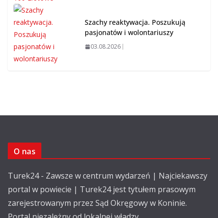
Szachy reaktywacja. Poszukują
pasjonatów i wolontariuszy
03.08.2026
O nas
Turek24 - Zawsze w centrum wydarzeń | Najciekawszy
portal w powiecie | Turek24 jest tytułem prasowym
zarejestrowanym przez Sąd Okręgowy w Koninie.
Portal niezależny od lokalnej władzy.