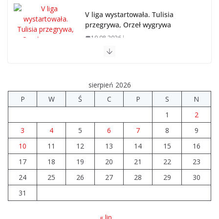
V liga wystartowała. Tulisia
przegrywa, Orzeł wygrywa
10.08.2026
Brylant dla Turku? 255. miejsce trudno uznać za
sukces
sierpień 2026
07.08.2026
P
W
Ś
C
P
S
N
1
2
Akademia Sportu rozpoczęła przygotowania do
nowego sezonu
3
4
5
6
7
8
9
07.08.2026
10
11
12
13
14
15
16
17
18
19
20
21
22
23
Nowy samochód zaopatrzeniowy
24
25
26
dla strażaków z Turku
27
28
29
30
10.08.2026
31
« lip