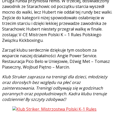
Druga runda przyniosła remis. W trzeciej, doświadczony
zawodnik ze Starachowic od początku starcia wyszedł
mocno do walki, lecz Hubert nie oddał tej rundy bez walki.
Zejście do kategorii niżej spowodowało osłabnięcie w
trzecim starciu i dzięki lekkiej przewadze zawodnika ze
Starachowic Hubert niestety przegrał walkę w finale.
zostając V-CE Mistrzem Polski K – 1 Rules Polskiego
Związku Kickboxingu.
Zarząd klubu serdecznie dziękuje tym osobom za
wsparcie naszej działalności: Angie Power Service.
Restauracja Pico Belo w Uniejowie, Dźwig Met – Tomasz
Piaseczny, Wojbud Piętno – Marcin.
Klub Struker zaprasza na treningi dla dzieci, młodzieży
oraz dorosłych bez względu na płeć oraz
zainteresowania. Treningi odbywają się w godzinach
porannych oraz popołudniowych. Kadra klubu trenuje
codziennie! By szczyty zdobywać!