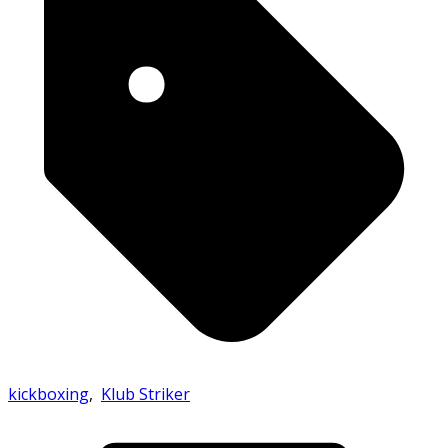
kickboxing
,
Klub Striker