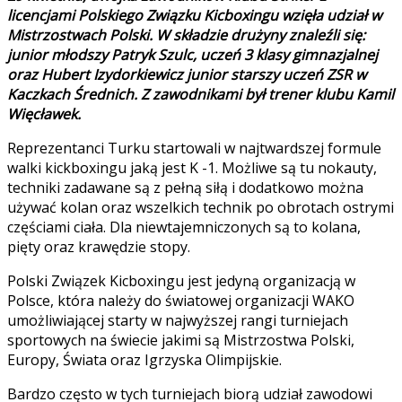
licencjami Polskiego Związku Kicboxingu wzięła udział w
Mistrzostwach Polski. W składzie drużyny znaleźli się:
junior młodszy Patryk Szulc, uczeń 3 klasy gimnazjalnej
oraz Hubert Izydorkiewicz junior starszy uczeń ZSR w
Kaczkach Średnich. Z zawodnikami był trener klubu Kamil
Więcławek.
Reprezentanci Turku startowali w najtwardszej formule
walki kickboxingu jaką jest K -1. Możliwe są tu nokauty,
techniki zadawane są z pełną siłą i dodatkowo można
używać kolan oraz wszelkich technik po obrotach ostrymi
częściami ciała. Dla niewtajemniczonych są to kolana,
pięty oraz krawędzie stopy.
Polski Związek Kicboxingu jest jedyną organizacją w
Polsce, która należy do światowej organizacji WAKO
umożliwiającej starty w najwyższej rangi turniejach
sportowych na świecie jakimi są Mistrzostwa Polski,
Europy, Świata oraz Igrzyska Olimpijskie.
Bardzo często w tych turniejach biorą udział zawodowi