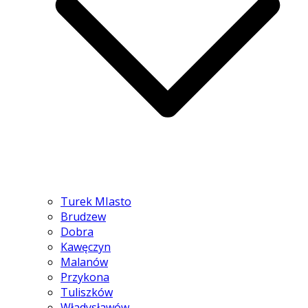
Turek MIasto
Brudzew
Dobra
Kawęczyn
Malanów
Przykona
Tuliszków
Władysławów