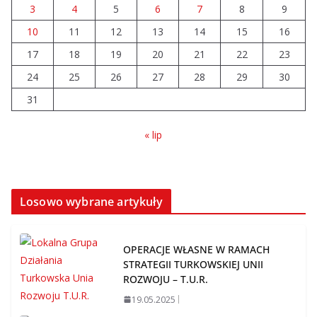
nowego sezonu
3
4
5
6
7
8
9
07.08.2026
10
11
12
13
14
15
16
17
18
19
20
21
22
23
Nowy samochód zaopatrzeniowy
24
25
26
dla strażaków z Turku
27
28
29
30
10.08.2026
31
« lip
Losowo wybrane artykuły
OPERACJE WŁASNE W RAMACH
STRATEGII TURKOWSKIEJ UNII
ROZWOJU – T.U.R.
19.05.2025