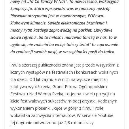
nowy hit „To Co Tańczy W Nas”. To nowoczesna, wakacyjna
kompozycja, która wprowadzi was w taneczny nastrój.
Piosenka utrzymana jest w nowoczesnym, POPowo-
klubowym klimacie. Świeże elektroniczne brzmienia i
mocny rytm każdego zaprowadzą na parkiet. Chwytliwe
słowa refrenu „bo to miłość i marzenia tańczą w nas, to w
ogóle się nie zmienia bo wciąż tańczy świat” to zaproszenie
do realizacji swoich pasji, w szczególności pasji do tańca.
Paula szerszej publiczności znana jest przede wszystkim z
licznych występów na festiwalach i konkursach wokalnych
dla dzieci. Od lat zajmuje w nich najwyższe miejsca i
zdobywa wyróżnienia. Grand Prix na Ogólnopolskim
Festiwalu Nad Wierną Rzeką, to jedna z wielu pozycji na
liście festiwalowych sukcesów młodej artystki. Radosnym
wykonaniem piosenki „Ręce w górę” z filmu Trolle
wokalistka zachwyciła internautów. W serwisie Youtube
jej nagranie odtworzono już 2,8 miliona razy.