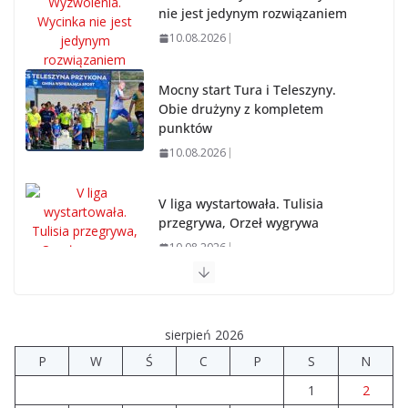
nie jest jedynym rozwiązaniem
10.08.2026
Mocny start Tura i Teleszyny.
Obie drużyny z kompletem
punktów
10.08.2026
V liga wystartowała. Tulisia
przegrywa, Orzeł wygrywa
10.08.2026
Brylant dla Turku? 255. miejsce trudno uznać za
sukces
sierpień 2026
07.08.2026
P
W
Ś
C
P
S
N
1
2
Akademia Sportu rozpoczęła przygotowania do