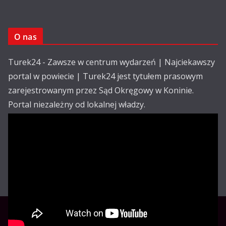
O nas
Turek24 - Zawsze w centrum wydarzeń | Najciekawszy
portal w powiecie | Turek24 jest tytułem prasowym
zarejestrowanym przez Sąd Okręgowy w Koninie.
Portal niezależny od lokalnej władzy.
Kontakt:
email: redakcja@turek24.com.pl
tel. kom. 502 390 836
Reklama
Redakcja
Regulamin
Copyright © Turek24.com.pl Wdrożenie :
Rabnet.pl