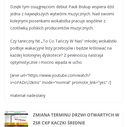
Dzięki tym osiągnięciom debiut Pauli Biskup wspiera dziś
jedna z największych wytwórni muzycznych. Nad swoimi
kolejnymi piosenkami wokalistka pracuje wspólnie z
czołówką polskich producentów muzycznych.
Czy taneczny hit „To Co Tańczy W Nas” młodej wokalistki
podbije wakacyjne listy przebojów i będzie królować na
każdej kolonijnej dyskotece? Z pewnością nastraja
optymistycznie i mocno wpada w ucho.
[arve url=”https://www.youtube.com/watch?
v=oFADrLl2kms” mode=”normal” promote_link=”yes” /]
materiał nadesłany
ZMIANA TERMINU DRZWI OTWARTYCH W
ZSR CKP KACZKI ŚREDNIE