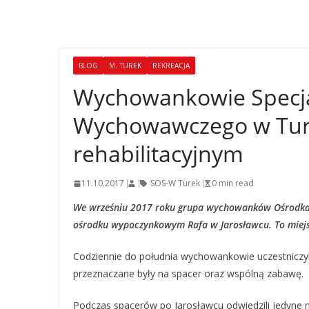
BLOG
M. TUREK
REKREACJA
Wychowankowie Specja
Wychowawczego w Turk
rehabilitacyjnym
11.10.2017
SOS-W Turek
0 min read
We wrześniu 2017 roku grupa wychowanków Ośrodka 
ośrodku wypoczynkowym Rafa w Jarosławcu. To miejsce
Codziennie do południa wychowankowie uczestniczyli
przeznaczane były na spacer oraz wspólną zabawę.
Podczas spacerów po Jarosławcu odwiedzili jedyne n