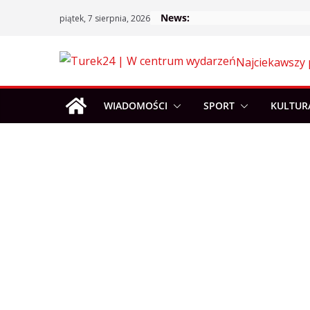
Skip
News:
piątek, 7 sierpnia, 2026
to
content
Najciekawszy 
WIADOMOŚCI
SPORT
KULTUR