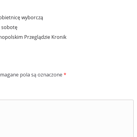
obietnicę wyborczą
w sobotę
opolskim Przeglądzie Kronik
magane pola są oznaczone
*