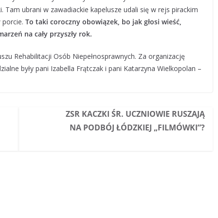
. Tam ubrani w zawadiackie kapelusze udali się w rejs pirackim
w porcie.
To taki coroczny obowiązek, bo jak głosi wieść,
marzeń na cały przyszły rok.
zu Rehabilitacji Osób Niepełnosprawnych. Za organizację
alne były pani Izabella Frątczak i pani Katarzyna Wielkopolan –
ZSR KACZKI ŚR. UCZNIOWIE RUSZAJĄ
NA PODBÓJ ŁÓDZKIEJ „FILMÓWKI”?