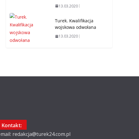
13.03.2020
Turek. Kwalifikacja
wojskowa odwołana
13.03.2020
Kontakt:
email: redakcja@turek24.com.pl