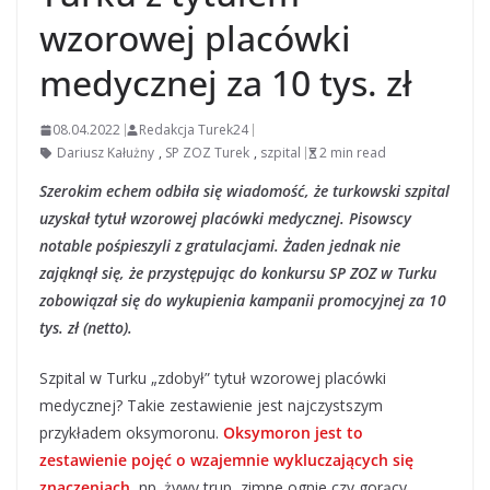
wzorowej placówki
medycznej za 10 tys. zł
08.04.2022
Redakcja Turek24
Dariusz Kałużny
,
SP ZOZ Turek
,
szpital
2 min read
Szerokim echem odbiła się wiadomość, że turkowski szpital
uzyskał tytuł wzorowej placówki medycznej. Pisowscy
notable pośpieszyli z gratulacjami. Żaden jednak nie
zająknął się, że przystępując do konkursu SP ZOZ w Turku
zobowiązał się do wykupienia kampanii promocyjnej za 10
tys. zł (netto).
Szpital w Turku „zdobył” tytuł wzorowej placówki
medycznej? Takie zestawienie jest najczystszym
przykładem oksymoronu.
Oksymoron jest to
zestawienie pojęć o wzajemnie wykluczających się
znaczeniach
, np. żywy trup, zimne ognie czy gorący