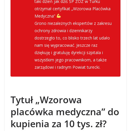
taki dzień jak dziś SP ZOZ w Turku
otrzymał certyfikat „Wzorowa Placówka
Medyczna”
Grono niezależnych ekspertów z zakresu
ochrony zdrowia i dziennikarzy
dostrzegło to, co blisko trzech lat udało
nam się wypracować. Jeszcze raz
dziękuję i gratuluję dyrekcji szpitala i
wszystkim jego pracownikom, a także
zarządowi i radnym Powiat turecki.
– pisze starosta turecki
Tytuł „Wzorowa
placówka medyczna” do
kupienia za 10 tys. zł?