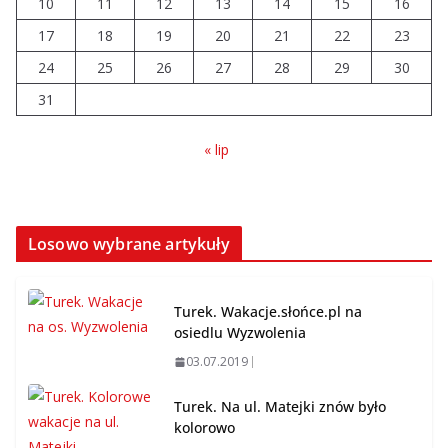
10
11
12
14 sierpnia urzędy skarbowe
13
14
15
16
będą nieczynne
17
18
19
20
21
22
23
06.08.2026
24
25
26
27
28
29
30
31
« lip
Losowo wybrane artykuły
Turek. Wakacje.słońce.pl na
osiedlu Wyzwolenia
03.07.2019
Turek. Na ul. Matejki znów było
kolorowo