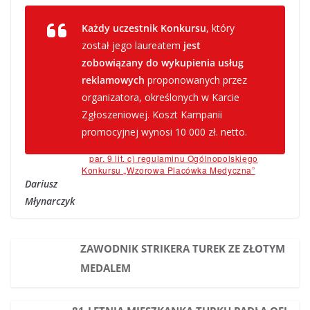
Każdy uczestnik Konkursu
, który
został jego laureatem
jest
zobowiązany do wykupienia usług
reklamowych
proponowanych przez
organizatora, określonych w Karcie
Zgłoszeniowej. Koszt Kampanii
promocyjnej wynosi 10 000 zł. netto.
–
par. 9 lit. c) regulaminu Ogólnopolskiego
Konkursu „Wzorowa Placówka Medyczna”
Dariusz
Młynarczyk
ZAWODNIK STRIKERA TUREK ZE ZŁOTYM
MEDALEM