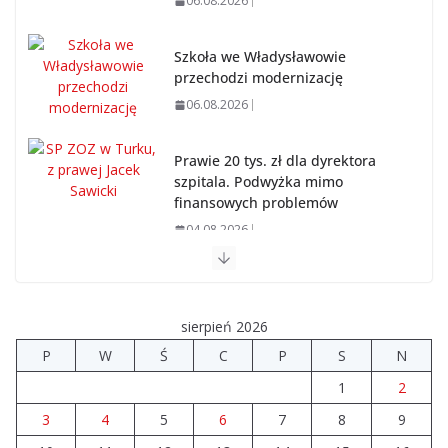
06.08.2026
Szkoła we Władysławowie
przechodzi modernizację
06.08.2026
Prawie 20 tys. zł dla dyrektora
szpitala. Podwyżka mimo
finansowych problemów
04.08.2026
Upały groźne dla zwierząt. Weterynaria apeluje
04.08.2026
sierpień 2026
P
W
Ś
C
P
S
N
Wiata Wielkopolska. Dotacje nawet do 300 tys. zł
1
2
04.08.2026
3
4
5
6
7
8
9